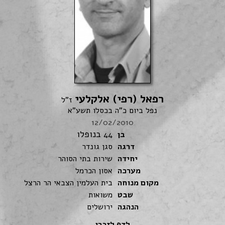
רפאל (רפי) אלקלעי
ז"ל
נפל ביום כ"ה בכסלו תשע"א
12/02/2010
בנופלו
בן
44
דרגה
סגן גונדר
יחידה
שירות בתי הסוהר
מערכה
אסון הכרמל
מקום מנוחה
בית העלמין הצבאי הר הרצל
שבט
משואות
הנהגה
ירושלים
לדף לזכרו