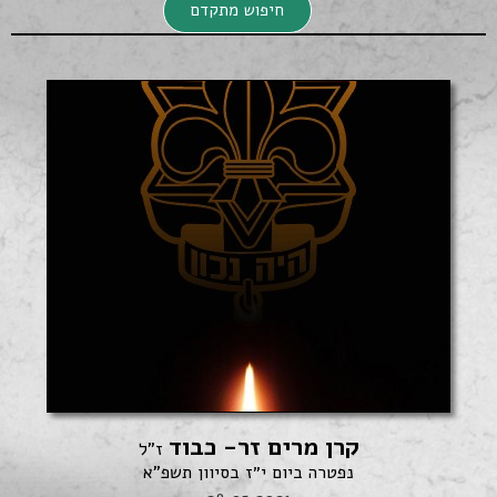
חיפוש מתקדם
חיפוש מתקדם
קרן מרים זר- כבוד
חיפוש
ז"ל
נפטרה ביום י״ז בסיוון תשפ"א