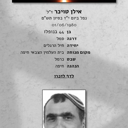
אילן טויכר
ז"ל
נפל ביום י"ז בסיון תש"ם
01/06/1980
בנופלו
בן
44
דרגה
סמל
יחידה
חיל הרגלים
מקום מנוחה
בית העלמין הצבאי חיפה
שבט
כרמל
הנהגה
חיפה
לדף לזכרו