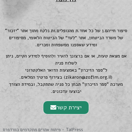
סיפור חייהם.ן של כל אחד.ת מהנופלים.ות נלקח מתוך אתר "יזכור"
של משרד הביטחון, אתר ״לעד״ של הביטוח הלאומי, מסיפורים
ומידע שאספנו ממשפחות ומכרים.
אם מצאת טעות, או אם ברצונך להעיר ולהוסיף למידע הקיים, ניתן
לשלוח פניה
ל"ספר הזיכרון" באמצעות הדואר האלקטרוני
(
zikaron@zofim.org.il
) בצירוף פרטיך המלאים.
מערכת "ספר הזיכרון" תבחן כל פניה שתתקבל, ובמידת הצורך
יבוצעו עדכונים.
יצירת קשר
TalPress - פיתוח אתרים מתקדמים בוורדפרס