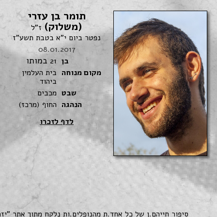
תומר בן עזרי
(משלוק)
ז"ל
נפטר ביום י"א בטבת תשע"ז
08.01.2017
במותו
בן
21
מקום מנוחה
בית העלמין
ביהוד
שבט
מכבים
הנהגה
החוף (מרכז)
לדף לזכרו
סיפור חייהם.ן של כל אחד.ת מהנופלים.ות נלקח מתוך אתר "יז