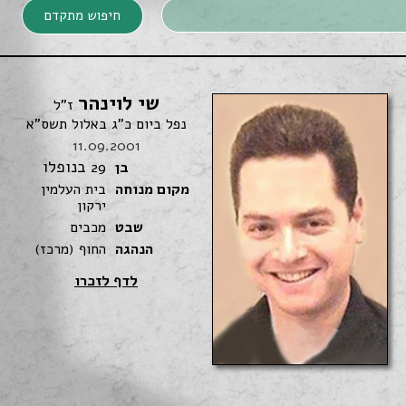
חיפוש מתקדם
חיפוש מתקדם
שי לוינהר
ז"ל
נפל ביום כ"ג באלול תשס"א
11.09.2001
בנופלו
בן
29
מקום מנוחה
בית העלמין
ירקון
שבט
מכבים
הנהגה
החוף (מרכז)
חיפוש
לדף לזכרו