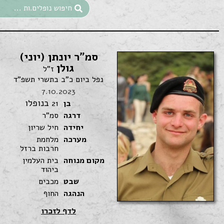
סמ"ר יונתן (יוני)
גולן
ז"ל
נפל ביום כ"ב בתשרי תשפ"ד
7.10.2023
בנופלו
בן
21
דרגה
סמ"ר
יחידה
חיל שריון
מערכה
מלחמת
חרבות ברזל
מקום מנוחה
בית העלמין
ביהוד
שבט
מכבים
הנהגה
החוף
לדף לזכרו