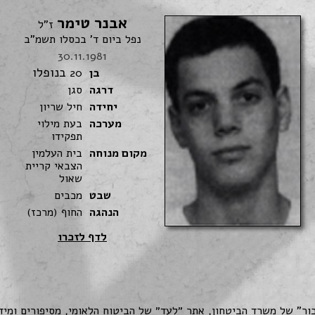
אבנר טימר
ז"ל
נפל ביום ד' בכסלו תשמ"ב
30.11.1981
בנופלו
בן
20
דרגה
סגן
יחידה
חיל שריון
מערכה
בעת מילוי
תפקידו
מקום מנוחה
בית העלמין
הצבאי קריית
שאול
שבט
מכבים
הנהגה
החוף (מרכז)
לדף לזכרו
כור" של משרד הביטחון, אתר ״לעד״ של הביטוח הלאומי, מסיפורים ומי