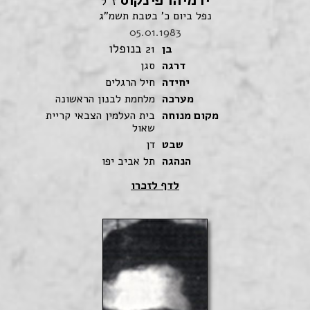
ז"ל
נפל ביום כ' בטבת תשמ"ג
05.01.1983
בנופלו
בן
21
דרגה
סגן
יחידה
חיל הרגלים
מערכה
מלחמת לבנון הראשונה
מקום מנוחה
בית העלמין הצבאי קריית
שאול
שבט
דן
הנהגה
תל אביב יפו
לדף לזכרו