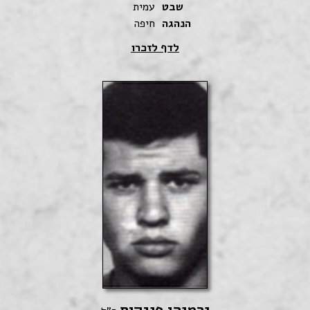
שבט
עמית
הנהגה
חיפה
לדף לזכרו
ירמיהו פינקוס