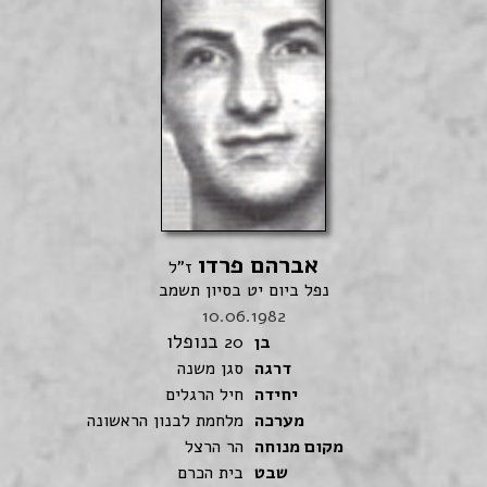
אברהם פרדו
ז"ל
נפל ביום יט בסיון תשמב
10.06.1982
בנופלו
בן
20
דרגה
סגן משנה
יחידה
חיל הרגלים
מערכה
מלחמת לבנון הראשונה
מקום מנוחה
הר הרצל
שבט
בית הכרם