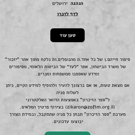
הנהגה
ירושלים
לדף לזכרו
טען עוד
סיפור חייהם.ן של כל אחד.ת מהנופלים.ות נלקח מתוך אתר "יזכור"
של משרד הביטחון, אתר ״לעד״ של הביטוח הלאומי, מסיפורים
ומידע שאספנו ממשפחות ומכרים.
אם מצאת טעות, או אם ברצונך להעיר ולהוסיף למידע הקיים, ניתן
לשלוח פניה
ל"ספר הזיכרון" באמצעות הדואר האלקטרוני
(
zikaron@zofim.org.il
) בצירוף פרטיך המלאים.
מערכת "ספר הזיכרון" תבחן כל פניה שתתקבל, ובמידת הצורך
יבוצעו עדכונים.