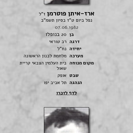
ארז-איתן פוטרמן
ז"ל
נפל ביום ט"ז בסיון תשמ"ב
07.06.1982
בנופלו
בן
20
דרגה
רב טוראי
יחידה
נח"ל
מערכה
מלחמת לבנון הראשונה
מקום מנוחה
בית העלמין הצבאי קריית
שאול
שבט
אופק
הנהגה
תל אביב יפו
לדף לזכרו