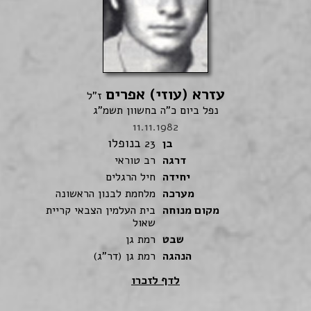
עזרא (עוזי) אפרים
ז"ל
נפל ביום כ"ה בחשוון תשמ"ג
11.11.1982
בנופלו
בן
23
דרגה
רב טוראי
יחידה
חיל הרגלים
מערכה
מלחמת לבנון הראשונה
מקום מנוחה
בית העלמין הצבאי קריית
שאול
שבט
רמת גן
הנהגה
רמת גן (דר"ג)
לדף לזכרו