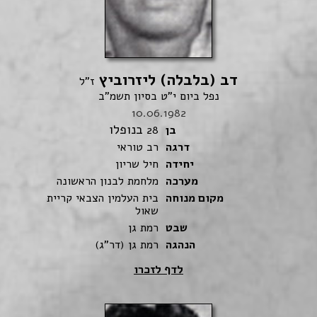
דב (בלבלה) ליזרוביץ
ז"ל
נפל ביום י"ט בסיון תשמ"ב
10.06.1982
בנופלו
בן
28
דרגה
רב טוראי
יחידה
חיל שריון
מערכה
מלחמת לבנון הראשונה
מקום מנוחה
בית העלמין הצבאי קריית
שאול
שבט
רמת גן
הנהגה
רמת גן (דר"ג)
לדף לזכרו