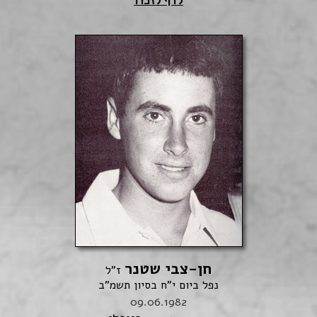
לדף לזכרו
חן-צבי שטנר
ז"ל
נפל ביום י"ח בסיון תשמ"ב
09.06.1982