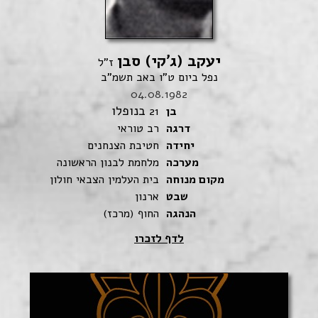
יעקב (ג'קי) סבן
ז"ל
נפל ביום ט"ו באב תשמ"ב
04.08.1982
בנופלו
בן
21
דרגה
רב טוראי
יחידה
חטיבת הצנחנים
מערכה
מלחמת לבנון הראשונה
מקום מנוחה
בית העלמין הצבאי חולון
שבט
ארנון
הנהגה
החוף (מרכז)
לדף לזכרו