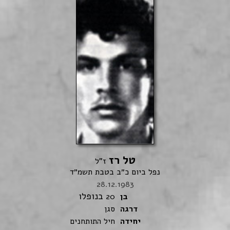
טל רז
ז"ל
נפל ביום כ״ב בטבת תשמ״ד
28.12.1983
בנופלו
בן
20
דרגה
סגן
יחידה
חיל התותחנים