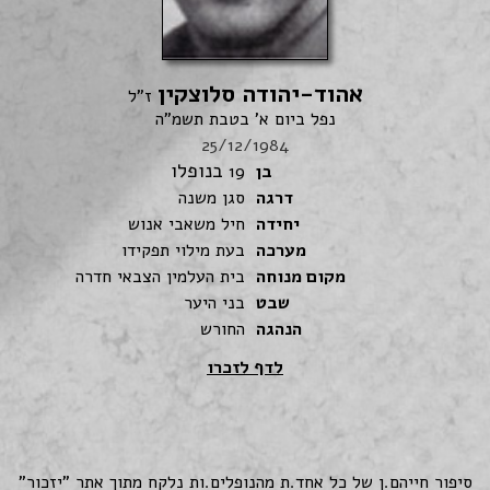
אהוד-יהודה סלוצקין
ז"ל
נפל ביום א' בטבת תשמ"ה
25/12/1984
בנופלו
בן
19
דרגה
סגן משנה
יחידה
חיל משאבי אנוש
מערכה
בעת מילוי תפקידו
מקום מנוחה
בית העלמין הצבאי חדרה
שבט
בני היער
הנהגה
החורש
לדף לזכרו
סיפור חייהם.ן של כל אחד.ת מהנופלים.ות נלקח מתוך אתר "יזכור"