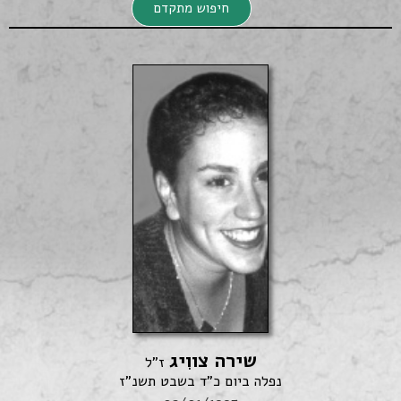
חיפוש מתקדם
חיפוש מתקדם
שירה צווִיג
חיפוש
ז"ל
נפלה ביום כ"ד בשבט תשנ"ז