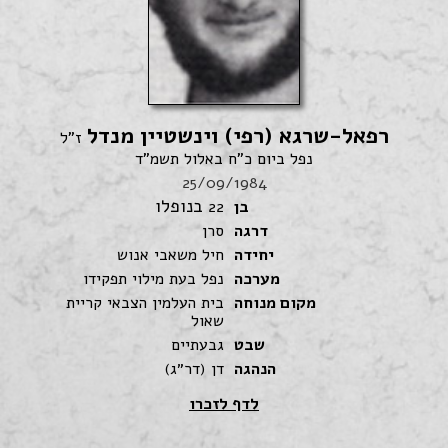
רפאל-שרגא (רפי) וינשטיין מנדל
ז"ל
נפל ביום כ"ח באלול תשמ"ד
25/09/1984
בנופלו
בן
22
דרגה
סרן
יחידה
חיל משאבי אנוש
מערכה
נפל בעת מילוי תפקידו
מקום מנוחה
בית העלמין הצבאי קריית
שאול
שבט
גבעתיים
הנהגה
דן (דר״ג)
לדף לזכרו