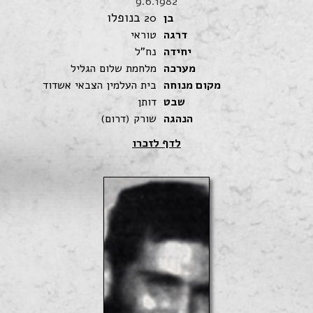
9.6.1982
בנופלו
בן
20
דרגה
טוראי
יחידה
נח"ל
מערכה
מלחמת שלום הגליל
מקום מנוחה
בית העלמין הצבאי אשדוד
שבט
דותן
הנהגה
שורק (דרום)
לדף לזכרו