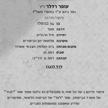
עופר רדלר
ז"ל
נפל ביום ט"ז בתשרי תשל"ד
12/10/1973
בנופלו
בן
34
דרגה
סמל
יחידה
חיל הרגלים
מערכה
מלחמת יום הכיפורים
מקום מנוחה
בית העלמין הצבאי אשדוד
שבט
רמת חן
הנהגה
רמת גן (דר״ג)
לדף לזכרו
סיפור חייהם.ן של כל אחד.ת מהנופלים.ות נלקח מתוך אתר "יזכור"
של משרד הביטחון, אתר ״לעד״ של הביטוח הלאומי, מסיפורים
ומידע שאספנו ממשפחות ומכרים.