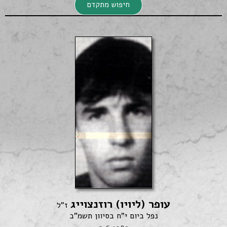
חיפוש מתקדם
חיפוש מתקדם
עופר (ליויו) רוזנצוייג
חיפוש
ז"ל
נפל ביום י"ח בסיוון תשמ"ב