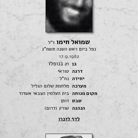
שמואל חימו
ז"ל
נפל ביום ראש השנה תשמ"ג
17.9.1982
בנופלו
בן
21
דרגה
טוראי
יחידה
נח"ל
מערכה
מלחמת שלום הגליל
מקום מנוחה
בית העלמין הצבאי אשדוד
שבט
דותן
הנהגה
שורק (דרום)
לדף לזכרו