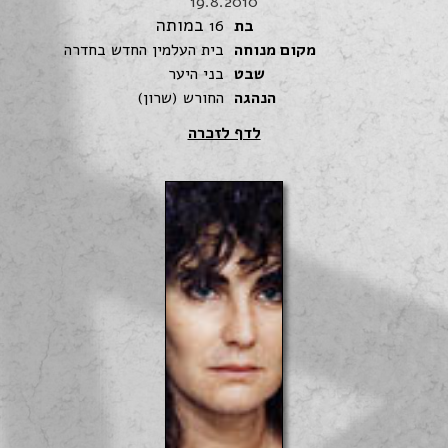
19.8.2010
במותה
בת
16
מקום מנוחה
בית העלמין החדש בחדרה
שבט
בני היער
הנהגה
החורש (שרון)
לדף לזכרה