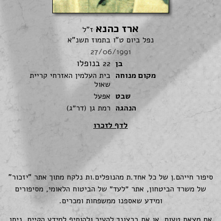
ארז כהנא
ז"ל
נפל ביום ט"ו בתמוז תשנ"א
27/06/1991
בנופלו
בן
22
מקום מנוחה
בית העלמין האזרחי קריית
שאול
שבט
אפעל
הנהגה
רמת גן (דר״ג)
לדף לזכרו
סיפור חייהם.ן של כל אחד.ת מהנופלים.ות נלקח מתוך אתר "יזכור"
של משרד הביטחון, אתר ״לעד״ של הביטוח הלאומי, מסיפורים
ומידע שאספנו ממשפחות ומכרים.
אם מצאת טעות, או אם ברצונך להעיר ולהוסיף למידע הקיים, ניתן