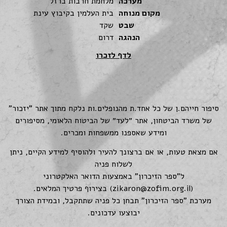
מערכה
מלחמת חרבות ברזל
מקום מנוחה
בית העלמין בקיבוץ עינת
שבט
שקד
הנהגה
דרום
לדף לזכרו
סיפור חייהם.ן של כל אחד.ת מהנופלים.ות נלקח מתוך אתר "יזכור"
של משרד הביטחון, אתר ״לעד״ של הביטוח הלאומי, מסיפורים
ומידע שאספנו ממשפחות ומכרים.
אם מצאת טעות, או אם ברצונך להעיר ולהוסיף למידע הקיים, ניתן
לשלוח פניה
ל"ספר הזיכרון" באמצעות הדואר האלקטרוני
(
zikaron@zofim.org.il
) בצירוף פרטיך המלאים.
מערכת "ספר הזיכרון" תבחן כל פניה שתתקבל, ובמידת הצורך
יבוצעו עדכונים.