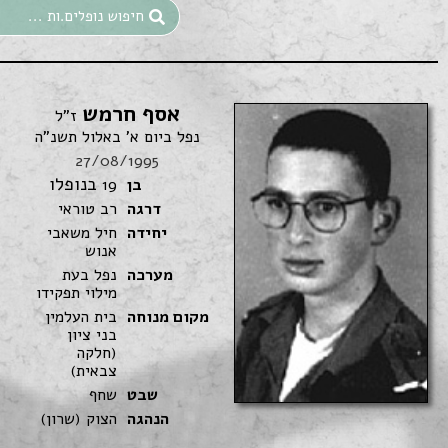
אסף חרמש
ז"ל
נפל ביום א' באלול תשנ"ה
27/08/1995
בנופלו
בן
19
דרגה
רב טוראי
יחידה
חיל משאבי
אנוש
מערכה
נפל בעת
מילוי תפקידו
מקום מנוחה
בית העלמין
בני ציון
(חלקה
צבאית)
שבט
שחף
הנהגה
הצוק (שרון)