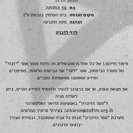
21.01.2020
במותה
בת
39
מקום מנוחה
בית העלמין בגבעת ח"ן
הנהגה
מטה התנועה
לדף לזכרה
סיפור חייהם.ן של כל אחד.ת מהנופלים.ות נלקח מתוך אתר "יזכור"
של משרד הביטחון, אתר ״לעד״ של הביטוח הלאומי, מסיפורים
ומידע שאספנו ממשפחות ומכרים.
אם מצאת טעות, או אם ברצונך להעיר ולהוסיף למידע הקיים, ניתן
לשלוח פניה
ל"ספר הזיכרון" באמצעות הדואר האלקטרוני
(
zikaron@zofim.org.il
) בצירוף פרטיך המלאים.
מערכת "ספר הזיכרון" תבחן כל פניה שתתקבל, ובמידת הצורך
יבוצעו עדכונים.