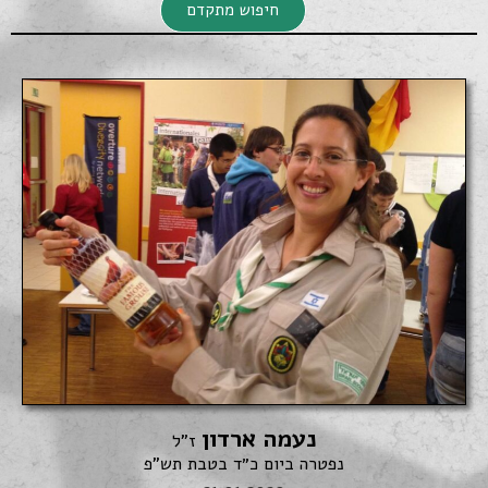
חיפוש מתקדם
חיפוש מתקדם
נעמה ארדון
חיפוש
ז"ל
נפטרה ביום כ״ד בטבת תש"פ