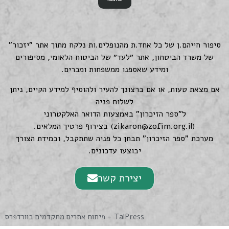
סיפור חייהם.ן של כל אחד.ת מהנופלים.ות נלקח מתוך אתר "יזכור"
של משרד הביטחון, אתר ״לעד״ של הביטוח הלאומי, מסיפורים
ומידע שאספנו ממשפחות ומכרים.
אם מצאת טעות, או אם ברצונך להעיר ולהוסיף למידע הקיים, ניתן
לשלוח פניה
ל"ספר הזיכרון" באמצעות הדואר האלקטרוני
(
zikaron@zofim.org.il
) בצירוף פרטיך המלאים.
מערכת "ספר הזיכרון" תבחן כל פניה שתתקבל, ובמידת הצורך
יבוצעו עדכונים.
יצירת קשר
TalPress - פיתוח אתרים מתקדמים בוורדפרס