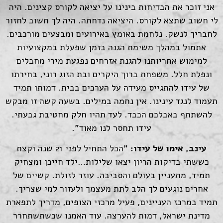
אני זוכר את הבדיחות בינינו על יציאה לקורס קצינים. היה
לי חשוב שתצא לקורס. היציאה נדחתה. היה לך חשוב לחזור
לחבריך לנשק. נלחמת באומץ באירועים ומבצעים מורכבים.
אתמול במהלך משימת הגנה בזמן שפעלת במקצועיות
למימוש אחריותנו להגנת אזרחים נפגעת מירי מחבלים
ונפלת חלל. משפחת ברוך היקרים ובת הזוג רוני, בחירתו
של עידו להתגייס מעידה על הערכים בבית. דמותו תמיד
תעמוד לנגד עינינו. אין נחמה במילים. בשעה קשה זו מבקש
להשתתף באבלכם הכבד. לעד תהיו חלק מחטיבת גבעתי.
עידו תחסר לנו מאוד".
עינב, אימו של עידו:
"הכל התחיל לפני 21 שנה וקצת
כששתי בדיקות הריון יצאו שלילות…ילד חייכן ומצחיק
תמיד, מתעניין בעולם והסביבה. עוזר לזולת. קשיים של
אחרים נוגעים לך הלב לתת מעצמך ולעזור למי שצריך.
תמיד במרכז העניינים, פעיל מרכזי הצופים, מדריך לתפארת
מדינת ישראל, דמות להערצה. עוד האמנו שכשתשתחרר