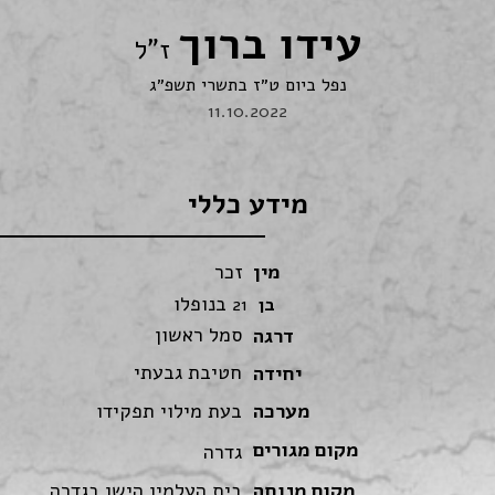
עידו ברוך
ז"ל
נפל ביום ט״ז בתשרי תשפ״ג
11.10.2022
מידע כללי
מין
זכר
בנופלו
בן
21
סמל ראשון
דרגה
חטיבת גבעתי
יחידה
מערכה
בעת מילוי תפקידו
מקום מגורים
גדרה
מקום מנוחה
בית העלמין הישן בגדרה