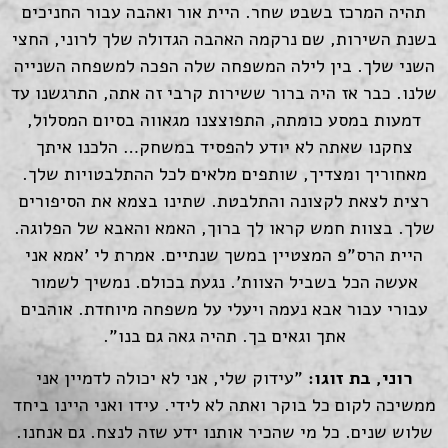
תהיה המרכז בשבט שחר. היית אור ואהבה עבור החניכים
בשנת השירות, שם נרקמה האהבה הגדולה שלך לרוני, החצי
השני שלך. בין לילה המשפחה שלה הפכה למשפחה השנייה
שלנו. כבר אז היה ברור ששירות קרבי זה אתה, התרגשנו עד
דמעות במסע כומתה, התפוצצנו מגאווה בסיום המסלול,
צחקנו שאתה לא יודע להפסיד במשחק… הלכנו איתך
מאחוריך ומצדיך, שותפים מלאים לכל ההתלבטויות שלך.
רצית לצאת לקצונה והתלבטת. שתינו בצמא את הסיפורים
שלך. בצוות חמש קראו לך ברוך, האמא והאבא של הפלוגה.
היית הרס"פ המצטיין במשך שנתיים. אמרת לי 'אמא אני
אעשה הכל בשביל הצוות'. נגעת בכולם. נמשיך לשמור
עבורי עבור אבא נעמה ויעלי על משפחה מיוחדת. אוהבים
אתך וגאים בך. תהיה גאה גם בנו".
רוני, בת זוגו:
"עידוק שלי, אני לא יכולה לדמיין אני
ממשיכה לקום כל בוקר ואתה לא לידי. עידו ואני היינו ביחד
שלוש שנים. כל מי שהכיר אותנו ידע שזה לנצח. גם אנחנו.