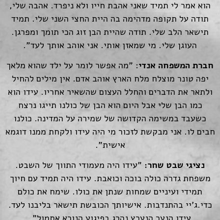
הוא אמר לי תמיד שאני אהבת חייו ולא ניפרד. אהבה שלי,
תודה על תקופה מדהימה בה היית החצי השני שלי. תמיד
תישאר הלב שלי. תודה שהיית הבן זוג הכי תומך ומפרגן.
העוגן שלי. מי שמאזן אותי. אני אוהב אותך לעד".
חברת המשפחה אנדי
: "מה אפשר לומר על ילד שהוא מלאך
יפה טונר מוצלח מלח הארץ אוהב אדם. אין מילים להחיל
ולתאר את הדברים והחלל העצום שהשאיר אחריו. עידו הוא
כמו הבן שלי אבל היום הוא הבן של כולנו תייגו נרצח
כשעבד במשימה הקדושה של שמירה על המדינה. כולנו
חבים לו. אני מבקשת לזכור מי היה עידו ולקחת ממנו דוגמא
אישית".
נציגי שבט שחר:
"עידו היה מעמודי התווך של השבט.
משפחת גדרה כולה בוכה וכואבת. עידו היה תמיד עם חיוך
תמידי ועיניים שמחות שנתן את כולו. שימח את כולם
כדי.ג'יי בהתנדבות. אישיותך הכובשת תישאר בליבנו לעד.
עידו הנער הנערץ נהרג בפיגוע הנורא אתמול".