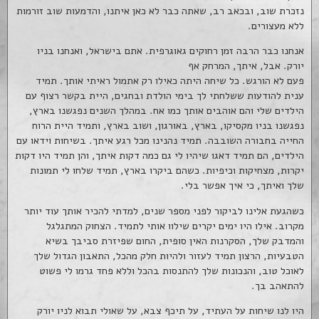
נזכרת שוב, ובכאב רב, שאתה כבר לא כאן איתנו, והדמעות שוב זורמות
ללא מעצורים.
אנחנו כבר הרבה זמן רחוקים גאוגרפית. אתם בישראל, ואנחנו בניו
יורק. אבל, איתך, המרחק אף
פעם לא הורגש. כל שיחה היתה כאילו רק אתמול ראיתי אותך. תמיד
ענית להודעות ששלחתי לך בימי הולדת ובחגים, היית בקשר רצוף עם
הילדים שלי והם אוהבים אותך כמו אח. במהלך השנים נפגשנו בארץ,
נפגשנו בניו מקסיקו, בארץ, באורגון, ושוב בארץ, ותמיד היית הרוח
החייה בחבורה השובבה. תמיד נהנינו מכל רגע איתך. בשיחות וידאו עם
הילדים, הם תמיד דאגו שיהיו לי גם כמה דקות איתך, והן תמיד היו דקות
יקרות, מצחיקות וכיפיות. כשהם ביקרו בארץ, תמיד שלחו לי תמונות
שלך ואיתך, כי איך אפשר בלי.
כשהגעת אלינו לביקור לפני מספר שנים, למדתי להכיר אותך עוד יותר
מקרוב. אילו היו ימים יקרים שילוו אותי לתמיד. הצחוק המתגלגל
והמדבק שלך, הסקרנות האין סופית, החום שפיזרת סביבך בשיא
הטבעיות, הרצון תמיד לעזור ולהיות חלק מהכל, התאבון הגדול שלך
לאוכל טוב, והנכונות שלך להתנסות בהכל וללא פחד גרמו לי פשוט
להתאהב בך.
היו לנו שיחות על העתיד, על תיכף צבא, על שאולי תבוא לניו יורק