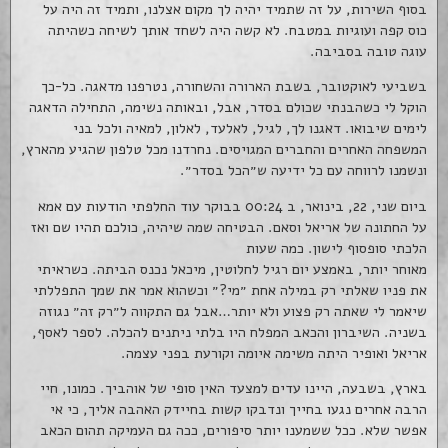
בסוף השירות, על זה שתמיד יהיה לך מקום אצלנו, ותמיד זה היה על
כוס קפה ועוגיות במטבח. לא קשה היה לשחד אותך לשיחה כשהיתה
עוגה טובה בסביבה.
בשביעי לאוקטובר, בשבת הארורה והשחורה, נטרפנו מדאגה. כל-כך
הוקל לי כשהבנתי שכולם בסדר, אבל, ובאותה נשימה, התחילה הדאגה
לימים שיבואו. דאגנו לך, לגיל, לאלעד, לאלון, למאיה ולכל בני
המשפחה האחרים והחברים המגויסים. נחרדנו מכל טלפון שהגיע מהארץ,
ונשמנו לרווחה עם כל ידיעה ש״הכל בסדר״.
ביום שני, 22, בינואר, ב 00:24 בבוקר עוד החלפתי הודעות עם אמא
על החתונה של אריאל וסאם. הבטיחה שמה שיהיה, כולכם תהיו שם ואז
הלכתי סופסוף לישון. כמה שעות
מאוחר יותר, באמצע יום רגיל לחלוטין, מיכאל נכנס הביתה. כשראיתי
את פניו שאלתי רק במילה אחת ״מי?״ וכשהוא אמר את שמך התפללתי
שיאמר לי שאתה רק פצוע ולא יותר…אבל גם התקווה ל״רק זה״ נגוזה
בשניה. השיברון והכאב המפלח היו בלתי ניתנים להכלה. לספר לאסף,
אריאל ואופיר היתה משימה איומה וקורעת בפני עצמה.
בארץ, בשבעה, היינו עדים למצעד האין סופי של אוהביך. כמונו, חיי
הרבה אחרים נגעו בחייך ונדבקו קשות בחיידק האהבה אליך, כי אי
אפשר שלא. ככל ששמענו יותר סיפורים, ככה גם העמיקה תהום הכאב