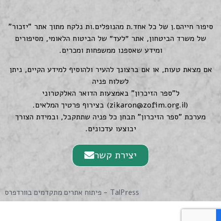
סיפור חייהם.ן של כל אחד.ת מהנופלים.ות נלקח מתוך אתר "יזכור"
של משרד הביטחון, אתר ״לעד״ של הביטוח הלאומי, מסיפורים
ומידע שאספנו ממשפחות ומכרים.
אם מצאת טעות, או אם ברצונך להעיר ולהוסיף למידע הקיים, ניתן
לשלוח פניה
ל"ספר הזיכרון" באמצעות הדואר האלקטרוני
(
zikaron@zofim.org.il
) בצירוף פרטיך המלאים.
מערכת "ספר הזיכרון" תבחן כל פניה שתתקבל, ובמידת הצורך
יבוצעו עדכונים.
יצירת קשר
TalPress - פיתוח אתרים מתקדמים בוורדפרס