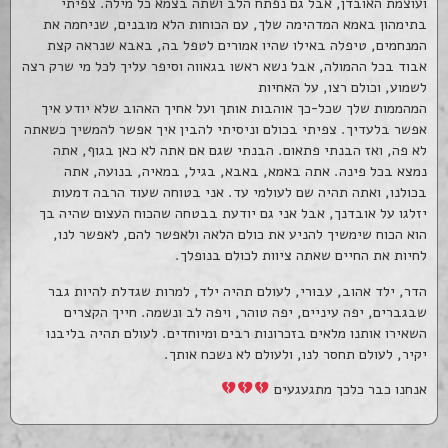
ועוצמת האובדן, אבל גם נפתח הלב ושתה בצמא כל מילה. צפיתי
בתימהון באמא המדהימה שלך, עם הכוחות הלא מובנים, שניחמה את
המנחמים, טיפלה באילו שהיו אמורים לטפל בה, באבא שנראה קצת
אבוד בכל ההמולה, אבל נשא ראשו בגאווה וסיפר עליך לכל מי שרק רצה
לשמוע, וכולם רצו, על האחיות
המהממות שלך שכל-כך אוהבות אותך ועל אחיך האהוב שלא יודע איך
אפשר בלעדיך. צפיתי בכולם וניסיתי להבין איך אפשר להמשיך כשאתה
לא פה, ואז הבנתי פתאום. הבנתי שגם אם אתה לא כאן בגוף, אתה
נמצא בכל פינה. אתה באמא, באבא, בגיל, במאיה, בנועה, אתה
בכולנו, ואתה תהיה שם לעולמי עד. אני בטוחה שעוד הרבה דמעות
יזלגו על אובדנך, אבל אני גם יודעת בבטחה שהכוח העצום שהיה בך
הוא הכוח שימשיך להניע את כולם הלאה ולאפשר להם, לאפשר לנו,
לחיות את החיים שאתה ציוות לכולם בנופלך.
הדר, ילד אהוב, עבורי, לעולם תהיה ילד, למרות שגדלת להיות גבר
שבגברים, יפה עיניים, יפה טוהר, ויפה לב ונשמה. חייך הקצרים
השאירו אותנו מלאים בזכרונות רבים ומיוחדים. לעולם תהיה בליבנו
יקיר, לעולם תחסר לנו, ולעולם לא נשכח אותך.
אנחנו כבר כלכך מתגעגעים