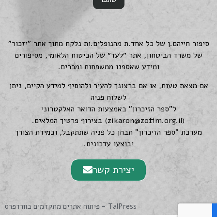
סיפור חייהם.ן של כל אחד.ת מהנופלים.ות נלקח מתוך אתר "יזכור"
של משרד הביטחון, אתר ״לעד״ של הביטוח הלאומי, מסיפורים
ומידע שאספנו ממשפחות ומכרים.
אם מצאת טעות, או אם ברצונך להעיר ולהוסיף למידע הקיים, ניתן
לשלוח פניה
ל"ספר הזיכרון" באמצעות הדואר האלקטרוני
(
zikaron@zofim.org.il
) בצירוף פרטיך המלאים.
מערכת "ספר הזיכרון" תבחן כל פניה שתתקבל, ובמידת הצורך
יבוצעו עדכונים.
יצירת קשר
TalPress - פיתוח אתרים מתקדמים בוורדפרס