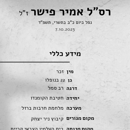
רס"ל אמיר פישר
ז"ל
נפל ביום כ"ב בתשרי, תשפ"ד
7.10.2023
מידע כללי
מין
זכר
בנופלו
בן
22
רב סמל
דרגה
חטיבת הקומנדו
יחידה
מערכה
מלחמת חרבות ברזל
מקום מגורים
קיבוץ ניר יצחק
מקום מנוחה
בית העלמין הצבאי קריית