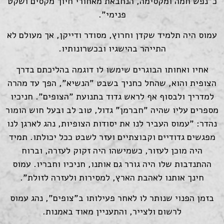
כ"נפש חמה ומקסימה, הנחבאת מאחורי חיוך מקסים ושקט
פנימי".
עמוס היה תלמיד שקדן וחרוץ, מסודר ודייקן, אך מעולם לא
התייהר בהישגיו ובכשרונותיו.
אחיו ואחותו הבוגרים שימשו לו דוגמה בהליכתם בדרך
הצופית והוא, שהחל כחניך בשבט "הנשיא", הפך עד מהרה
למדריך ולבסוף אף לראש גדוד בתנועת "הצופים". חניכיו
מספרים עליו שהיה "חברמן" גדול, טוב לב ובעל חוש הומור
נהדר: "עמוס העביר לנו את יסודות הצופיות, נהג לארגן לנו
מפגשים גדודיים וקבוצתיים ועזר לשבט ככל יכולתו. תמיד
היה מוכן לעזור, כשמישהו היה זקוק לעזרה, וברוח
ההתנדבות שלו היה גורר גם אותנו, חניכיו וחבריו. עמוס
חינך אותנו לאהבת הארץ, למסירות ולעזרה לזולת".
בזמן הפנוי שנותר לו לאחר פעילותו ב"צופים", נהג עמוס
לרשום ולצייר, והתעניין מאוד באמנות.