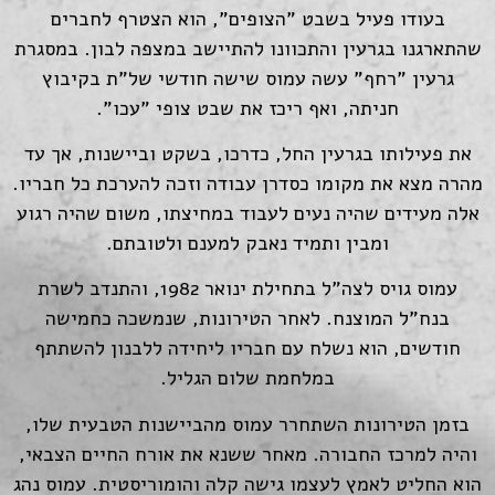
בעודו פעיל בשבט "הצופים", הוא הצטרף לחברים
שהתארגנו בגרעין והתכוונו להתיישב במצפה לבון. במסגרת
גרעין "רחף" עשה עמוס שישה חודשי של"ת בקיבוץ
חניתה, ואף ריכז את שבט צופי "עכו".
את פעילותו בגרעין החל, כדרכו, בשקט וביישנות, אך עד
מהרה מצא את מקומו כסדרן עבודה וזכה להערכת כל חבריו.
אלה מעידים שהיה נעים לעבוד במחיצתו, משום שהיה רגוע
ומבין ותמיד נאבק למענם ולטובתם.
עמוס גויס לצה"ל בתחילת ינואר 1982, והתנדב לשרת
בנח"ל המוצנח. לאחר הטירונות, שנמשכה כחמישה
חודשים, הוא נשלח עם חבריו ליחידה ללבנון להשתתף
במלחמת שלום הגליל.
בזמן הטירונות השתחרר עמוס מהביישנות הטבעית שלו,
והיה למרכז החבורה. מאחר ששנא את אורח החיים הצבאי,
הוא החליט לאמץ לעצמו גישה קלה והומוריסטית. עמוס נהג