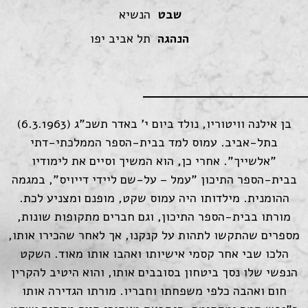
שבט
הנשיא
הנהגה
תל אביב יפו
בן אילנה וויטוריו, נולד ביום י' באדר תשכ"ג (6.3.1963)
בתל-אביב. עמוס למד בבית-הספר הממלכתי-דתי
"אלשייך". אחרי כן, הוא המשיך וסיים את לימודיו
בבית-הספר התיכון "עמל – על-שם ליידי דייויס", במגמה
ההומנית. מילדותו היה עמוס שקט, מופנם ומצניע לכת.
מורתו בבית-הספר התיכון, וגם חברים מתקופות שונות,
מספרים שהתקשו לתהות על קנקנו, אך לאחר שהכירו אותו,
הלכו שבי אחר קסמי אישיותו ואהבו אותו מאוד. השקט
הנפשי שלו נסך ביטחון בסובבים אותו, והוא היטיב להקרין
חום ואהבה כלפי משפחתו וחבריו. מורתו הגדירה אותו