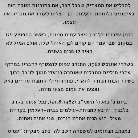
להבליט את המצחיק שבכל דבר, אם בתורנות מטבח ואם
באימונים בלוחמת-תעלות, וכך הצליח לעודד את חבריו ואת
עצמו.
בזמן שירותו בלבנון ניצל עמוס ממוות, כאשר התפוצץ פגז
במקום שבו עמד יום קודם לכן האוהל שלו. אולם המזל לא
האיר לו פנים בשנית.
בשלהי אוגוסט 1982, התנדב עמוס להצטרף לחבריו במרדף
אחרי חוליית מחבלים שאותרה בוואדי סמוך לג'בל ברוך.
כשירד הכוח הסורק לוואדי, פתחו חיילי קומנדו סוריים באש
ופצעו את עמוס פצעי מוות.
ביום ב' באלול תשמ"ב (21.8.1982), נפל עמוס בקרב
בלבנון, והובא למנוחת-עולמים בבית-העלמין בקריית
שאול. הוא הניח אחריו הורים, שני אחים ואחות.
במכתב תנחומים למשפחה השכולה, כתב מפקדו: "עמוס