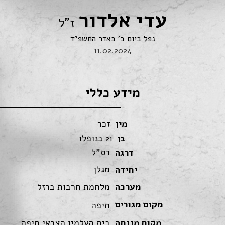
עדי אלדור
ז"ל
נפל ביום ב' באדר התשפ"ד
11.02.2024
מידע כללי
מין
זכר
בנופלו
בן
21
רס"ל
דרגה
מגלן
יחידה
מערכה
מלחמת חרבות ברזל
מקום מגורים
חיפה
מקום מנוחה
בית העלמין הצבאי חיפה