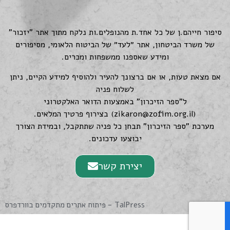
סיפור חייהם.ן של כל אחד.ת מהנופלים.ות נלקח מתוך אתר "יזכור"
של משרד הביטחון, אתר ״לעד״ של הביטוח הלאומי, מסיפורים
ומידע שאספנו ממשפחות ומכרים.
אם מצאת טעות, או אם ברצונך להעיר ולהוסיף למידע הקיים, ניתן
לשלוח פניה
ל"ספר הזיכרון" באמצעות הדואר האלקטרוני
(
zikaron@zofim.org.il
) בצירוף פרטיך המלאים.
מערכת "ספר הזיכרון" תבחן כל פניה שתתקבל, ובמידת הצורך
יבוצעו עדכונים.
יצירת קשר
TalPress - פיתוח אתרים מתקדמים בוורדפרס