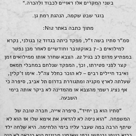
בשני המקרים אלו ראויים לכבוד ולהכרה.״
בוגר שבט שקמה, הנהגת רמת גן.
מתוך כתבה באתר N12:
סמ"ר סתיו בשה ז"ל, מפקד כיתה בגדוד 12 בגולני, נקרא
למילואים ב-7 באוקטובר וחודשיים לאחר מכן נפטר
במפתיע מדום לב בגיל 22. הצבא שחרר אותו ממילואים זמן
קצר לפני פטירתו, וכך, המפקד שנלחם במחבלי חמאס
ואיבד חיילים רבים – לא הוכר כחלל צה"ל. אימו ז'קלין,
שעלתה לארץ מקניה ומתגוררת בדרום תל אביב, סיפרה כי
אף נציג רשמי מהצבא או מהמדינה לא ביקר אותה בימי
השבעה.
"סתיו הוא בן יחיד", סיפרה אייה, חברה טובה של
המשפחה. "הוא ניסה לא להדאיג את אימא שלו אז הוא לא
שיתף הרבה במה שעבר עליו בימי הלחימה. היא שלחה ילד
בריא בגופו ובנפשו וכפי שאנחנו מבינים הוא כנראה לא היה