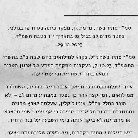
סמ"ר סתיו בשה, מרמת גן, מפקד כיתה בגדוד 12 בגולני,
נפטר מדום לב בגיל 22 בתאריך י״ז בטבת תשפ"ד,
29.12.2023.
סמ"ר סתיו בשה ז"ל, נקרא למילואים ביום שבת כ"ב בתשרי
התשפ"ד, 7.10.23, בעקבות מתקפת הפתע של ארגון הטרור
חמאס בתוך שטח יישובי עוטף עזה.
אחרי שנלחם במחבלי חמאס ואיבד חיילים רבים, השתחרר
ממילואים , זמן קצר אחר כך נפטר במפתיע מדום לב – ולא
הוכר כחלל צה"ל. אימו ז'קלין, שעלתה לארץ מקניה
ומתגוררת בדרום תל אביב, סיפרה כי אף נציג רשמי מהצבא
או מהמדינה לא ביקר אותה בימי השבעה על בנה היחיד.
״יש חיילים שמתים בקרבות, ויש כאלה שליבם נדם מצער.