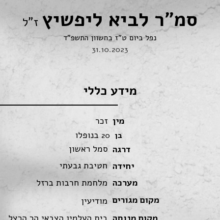
סמ"ר לביא ליפשיץ
ז"ל
נפל ביום ט"ז בחשוון התשפ"ד
31.10.2023
מידע כללי
מין
זכר
בנופלו
בן
20
סמל ראשון
דרגה
חטיבת גבעתי
יחידה
מערכה
מלחמת חרבות ברזל
מקום מגורים
מודיעין
מקום מנוחה
בית העלמין הצבאי הר הרצל