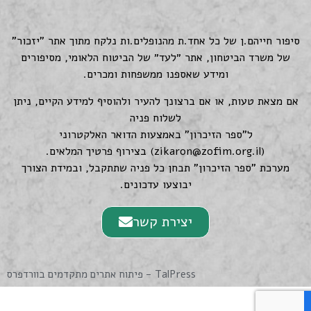
סיפור חייהם.ן של כל אחד.ת מהנופלים.ות נלקח מתוך אתר "יזכור"
של משרד הביטחון, אתר ״לעד״ של הביטוח הלאומי, מסיפורים
ומידע שאספנו ממשפחות ומכרים.
אם מצאת טעות, או אם ברצונך להעיר ולהוסיף למידע הקיים, ניתן
לשלוח פניה
ל"ספר הזיכרון" באמצעות הדואר האלקטרוני
(
zikaron@zofim.org.il
) בצירוף פרטיך המלאים.
מערכת "ספר הזיכרון" תבחן כל פניה שתתקבל, ובמידת הצורך
יבוצעו עדכונים.
יצירת קשר
TalPress - פיתוח אתרים מתקדמים בוורדפרס