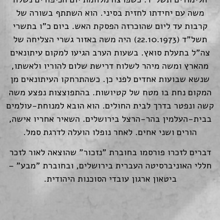
משה עם יחידתו לחזית בסיני. הוא השתתף בשורה של
קרבות עד ליום שהוכרזה הפסקת האש. ביום כ"ו בתשרי
תשל"ד (22.10.1973) היה משה באזור גשרי הצליחה של
צה"ל בתעלת סואץ. בשעות הערב הגיעו למקום עיתונאים
מהארץ ומשה מיהר לשלוח דרישת שלום להוריו ולאשתו,
שנשא שבועות אחדים לפני כן. כשהתרחקו העיתונאים מן
המקום נחת בו מטח של קטיושות. בהתפוצצות נפצע משה
קשה ונפטר בדרך לבית החולים. הוא הובא למנוחת-עולמים
בבית-העלמין בהר-הרצל בירושלים. השאיר אחריו אישה,
הורים ושני אחים. לאחר נופלו הועלה לדרגת סמל.
דברים לזכרו פורסמו בחוברת "נזכור" שהוצאה לאור לזכר
חללי האוניברסיטה העברית בירושלים, ובחוברת "מבע" –
ביטאון ארגון עובדי הסוכנות היהודית.