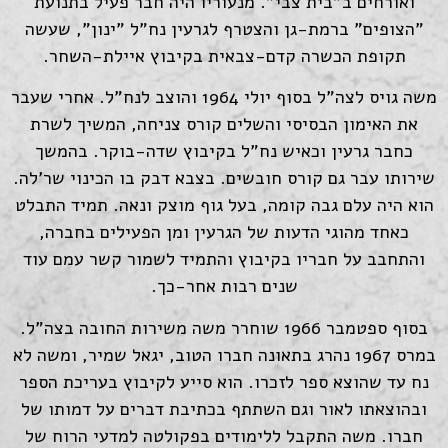
ואורחים ב"בית צבי". מנעוריו היה חבר פעיל בתנועת
"הצופים" ברמת-גן והצטרף לגרעין נח"ל "ינון", שעשה
תקופת הכשרה קדם-צבאית בקיבוץ איילת-השחר.
משה גויס לצה"ל בסוף יולי 1964 והוצב לנח"ל. אחרי שעבר
את האימון הבסיסי והשלים קורס צניחה, המשיך לשרת
כחבר גרעין וכאיש נח"ל בקיבוץ שדה-בוקר. בהמשך
שירותו עבר גם קורס חובשים. בצבא דבק בו הכינוי שר'לה.
הוא היה עלם גבה קומה, בעל גוף מוצק ונאה. תמיד התבלט
כאחד מהוגי הדעות של הגרעין ומן הפעילים בחברה,
והתחבב על חבריו בקיבוץ והתמיד לשמור קשר עמם עוד
שנים רבות אחר-כך.
בסוף ספטמבר 1966 שוחרר משה משירות החובה בצה"ל.
במרס 1967 נהרג בתאונה חברו הטוב, יגאל שמיר, ומשה לא
נח עד שהוצא ספר לזכרו. הוא סייע לקיבוץ בעריכת הספר
ובהוצאתו לאור וגם השתתף בכתיבת דברים על דמותו של
חברו. משה התקבל ללימודים בפקולטה למדעי הרוח של