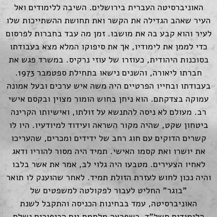
האוניברסיטה העברית בירושלים. השיבה ללימודים ואל
העיר שאהב הגדילה את הקשר ואת תחושת ההשתייכות שלו
לעיר והוא קבע בה את מושבו. זמן מה עבד בחברות לפרסום
כדי לממן את לימודיו, אך את סיפוקו המלא מצא בעבודתו
בסוכנות היהודית, כעוזרו של עוזי נרקיס. במשרד פגש את
חברתו ליאורה, והשנים נישאו בתחילת ספטמבר 1973.
בעבודתו ובחייו הפרטיים היה משה איש ערכים ובעל אמונה
עמוקה בצדקתם. הוא ניחן בחוש הומור מצוין ובקסם אישי
רב. מעולם לא ניסה להתנשא על זולתו, ואישיותו הקרינה
ביטחון שקט, שהיה מקור השראה ועידוד למיודעיו. היו לו
קשרים הדוקים עם חוג רחב של ידידים ומכרים, שהעריכו
את יושרו ואת קסמו האישי. תמיד היה מסור להוריו ודאג
לאחיו הצעירים. מטבעו היה גלוי לב, אמר את אשר בלבו
והיה נכון לחוש לעזרת הזולת תמיד. לאחר שהוענק לו תואר
"בוגר" החליט לעבור לפקולטה למשפטים של
האוניברסיטה, עמד בבחינות הכניסה והתקבל לשנת
הלימודים תשל"ד. כשפרצה מלחמת יום הכיפורים נשלח