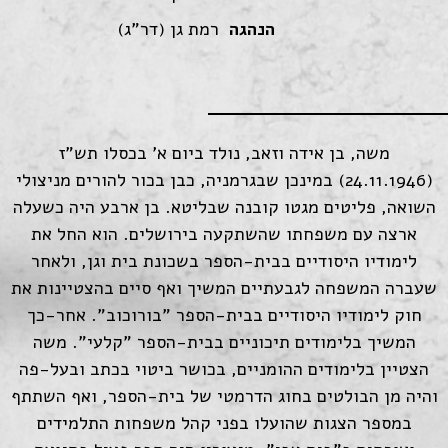
הנהגה
רמת גן (דר"ג)
משה, בן אידה וזאב, נולד ביום א' בכסלו תש"ז
(24.11.1946) במינכן שבגרמניה, כבן בכור להורים מניצולי
השואה, פליטים מגטו קובנה שבליטא. בן ארבע היה כשעלה
ארצה עם משפחתו שהשתקעה בירושלים. הוא החל את
לימודיו היסודיים בבית-הספר בשכונת בית וגן, ולאחר
שעברה המשפחה לגבעתיים המשיך ואף סיים בהצטיינות את
חוק לימודיו היסודיים בבית-הספר "בורוכוב". אחר-כך
המשיך בלימודים תיכוניים בבית-הספר "קלעי". משה
הצטיין בלימודים ההומניים, בכושר ביטוי בכתב ובעל-פה
והיה מן הבולטים בחוג הדרמטי של בית-הספר, ואף השתתף
במספר הצגות שהועלו בפני קהל משפחות התלמידים