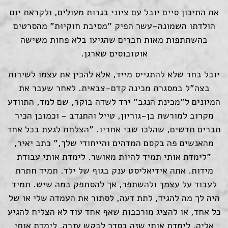
את התיכון סיים יובל עם ציוני בגרות מעולים, ולקראת יום
הולדתו השמונה-עשר הפיק "מסיבת חוקיוּת" מהסרטים
בהשתתפות מאות חברים שהגיעו בלא פחות משישה
אוטובוסים שארגן.
יובל בחר שלא להתגייס מייד, אלא להכין את עצמו לשירות
בצה"ל במסגרת מכינה קדם-צבאית. לאחר שעבר את
המיונים ל"מכינת הנגב" ירד לשדה בוקר, שם למד, התוודע
מקרוב למורשת בן-גוריון, טייל והתנדב – וכמובן הכיר
חברים חדשים, שהלכו שבי אחריו. "הצלחת לגעת בכל אחד
מהאנשים פה בקסם המדהים והייחודי שלך," כתב יאיר,
"לימדת אותי תמיד להיות מאושר. לימדת אותי עבודת
מידות. אתה אידיאליסט ענק בגוף של ילד. תמיד חתרת
לעבוד על עצמך ולהשתפר, אך להסתפק במה שיש. תמיד
היה לך מה להגיד, לתת דעה, לסתור את העמדה שלי או של
כל אחד, או להציג מורכבות שאף אחד עוד לא הצליח להגיע
אליה. לימדת אותי שזה בסדר לבקש עזרה. לימדת אותי