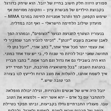
ספורט היווה חלק חשוב בחייו של יובל. הוא שיחק כדורגל
בקבוצת הילדים של מבשרת ציון – ותקופה מסוימת אף
שימש הקפטן; למד ותרגל אמנויות לחימה במרכז MMA –
מועדון שילוב הלחימה הישראלי – ואף זכה במדליה.
בנעוריו הצטרף לתנועת הנוער "הצופים", ובמהרה הפך
לאבן שואבת בשבט "יונתן". "זכיתי להכיר חבר שמזכיר לי
את עצמי יותר מכל אחד אחר," כתב אורי, "יובל נתן לי
תחושה שאני יכול להיות מי שנוח לי, כי יש עוד אחד כמוני.
הוא היה בשבילי גם אח גדול וגם חבר אמת." כתבו חבריו
בהנהגת השבט: "בכל סיטואציה מורכבת, יובל תמיד ידע
איך לשמח אותנו, להעלות את מצב הרוח ולייעץ לנו בצורה
הכי טובה שיש."
יובל היה איש של אנשים וחברויות, וגילה יכולת מופלאה
להתחבר עם כל אדם – יהא אשר יהא – ולמצוא את הטוב
שבו. מעגליו החברתיים גדלו בקביעות, וביתו תפקד כטיילת
הומה של חברים שבאו לַשבת, לשתות ולאכול, ולבלות