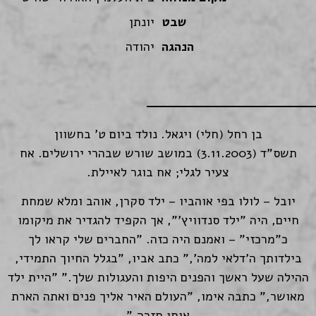
שבט
יונתן
הנהגה
יהודה
בן רחל (חלי) ויגאל. נולד ביום ט' בחשוון
תשס"ד (3.11.2003) במושב שורש שבהרי ירושלים. אח
צעיר לגלי; אח בוגר לאיילת.
יובל – לולו בפי אוהביו – ילד סקרן, אוהב ומלא שמחת
חיים, היה "ילד סנדוויץ'", אך הקפיד להגדיר את מיקומו
כ"מרכזי" – ואמנם היה כזה. "החברים שלי קראו לך
בילדותך ה'דלאי למה'," כתב אביו, "בגלל החיוך התמידי,
ההילה שעל ראשך והפנים היפות והעגולות שלך." "היית ילד
מאושר," כתבה אימו, "העולם האיר אליך פנים ואתה הארת
אותו חזרה."