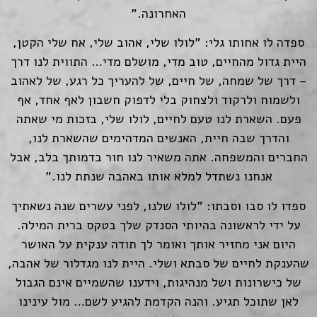
האחרונה."
ספדה לו אחותו גלי: "לולו שלי, אהוב שלי, אח שלי הקטן,
היית גדול מהחיים, טוב מדי, מושלם מדי… התווית לנו דרך
– דרך של שמחה, של חיים, של להעריך כל רגע, של לאהוב
ולשמוח ולרקוד ולצחוק בלי לדפוק חשבון לאף אחד, אף
פעם. השארת לנו טעם לחיים, לולו שלי, בזכות מי שאתה
והדרך שבה חיית, האנשים המדהימים שהשארת לנו,
החברים והמשפחה. אתה משאיר לנו חור בדמותך בלב, אבל
אנחנו נשתדל למלא אותו באהבה שנתת לנו."
ספדו לו סבו וסבתו: "לולו שלנו, לפני עשרים שנה נשאתיך
על ידי לראשונה בהיותי הסנדק שלך בטקס ברית המילה.
היום אני מחזיר אותך ואומר לך תודה ענקית על האושר
שהענקת לחיים של סבתא ושלי. היית לנו מגדלור של אהבה,
של כישרונות ושל מנהיגות, וידענו שהשמיים אינם הגבול
לאן שתוכל תגיע. והנה הקדמת להגיע לשם… מול עינינו