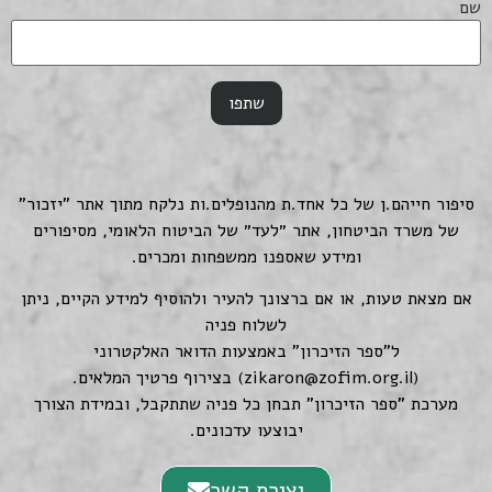
שם
סיפור חייהם.ן של כל אחד.ת מהנופלים.ות נלקח מתוך אתר "יזכור"
של משרד הביטחון, אתר ״לעד״ של הביטוח הלאומי, מסיפורים
ומידע שאספנו ממשפחות ומכרים.
אם מצאת טעות, או אם ברצונך להעיר ולהוסיף למידע הקיים, ניתן
לשלוח פניה
ל"ספר הזיכרון" באמצעות הדואר האלקטרוני
(
zikaron@zofim.org.il
) בצירוף פרטיך המלאים.
מערכת "ספר הזיכרון" תבחן כל פניה שתתקבל, ובמידת הצורך
יבוצעו עדכונים.
יצירת קשר