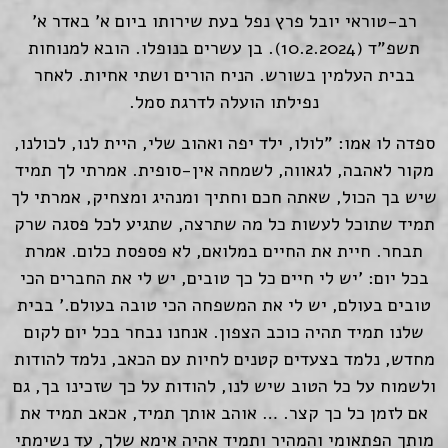
רב-טוראי יובל פרץ נפל בעת שירותו ביום א' באדר א'
תשפ"ד (10.2.2024). בן עשרים בנופלו. הובא למנוחות
בבית העלמין בשורש. הניח הורים ושתי אחיות. לאחר
נפילתו הועלה לדרגת סמל.
ספדה לו אמו: "לולו, ילד יפה ואהוב שלי, היית לנו, לכולנו,
מקור לאהבה, לגאווה, לשמחה אין-סופית. אמרתי לך תמיד
שיש בך הכול, שאתה חכם וחתיך ומנהיג ומצחיק, אמרתי לך
תמיד שתוכל לעשות כל מה שתרצה, שתגיע לכל פסגה שרק
תבחר. חיית את החיים במלואם, לא פספסת כלום. אמרת
בכל יום: 'יש לי חיים כל כך טובים, יש לי את החברים הכי
טובים בעולם, יש לי את המשפחה הכי טובה בעולם.' בבית
שלנו תמיד תהיה כוכב הצפון. אנחנו נבחר בכל יום לקום
מחדש, נלמד בצעדים קטנים לחיות עם הכאב, נלמד להודות
ולשמוח על כל הטוב שיש לנו, להודות על כך שזכינו בך, גם
אם לזמן כל כך קצר. … אוהב אותך תמיד, אכאב תמיד את
מותך הפתאומי והמהיר ותמיד אהיה אימא שלך, עד נשימתי