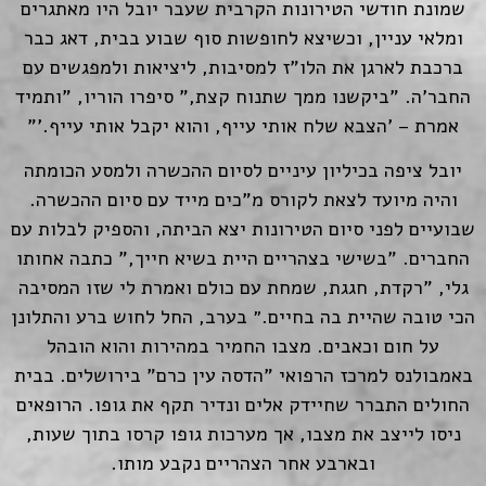
שמונת חודשי הטירונות הקרבית שעבר יובל היו מאתגרים
ומלאי עניין, וכשיצא לחופשות סוף שבוע בבית, דאג כבר
ברכבת לארגן את הלו"ז למסיבות, ליציאות ולמפגשים עם
החבר'ה. "ביקשנו ממך שתנוח קצת," סיפרו הוריו, "ותמיד
אמרת – 'הצבא שלח אותי עייף, והוא יקבל אותי עייף.'"
יובל ציפה בכיליון עיניים לסיום ההכשרה ולמסע הכומתה
והיה מיועד לצאת לקורס מ"כים מייד עם סיום ההכשרה.
שבועיים לפני סיום הטירונות יצא הביתה, והספיק לבלות עם
החברים. "בשישי בצהריים היית בשיא חייך," כתבה אחותו
גלי, "רקדת, חגגת, שמחת עם כולם ואמרת לי שזו המסיבה
הכי טובה שהיית בה בחיים.״ בערב, החל לחוש ברע והתלונן
על חום וכאבים. מצבו החמיר במהירות והוא הובהל
באמבולנס למרכז הרפואי "הדסה עין כרם" בירושלים. בבית
החולים התברר שחיידק אלים ונדיר תקף את גופו. הרופאים
ניסו לייצב את מצבו, אך מערכות גופו קרסו בתוך שעות,
ובארבע אחר הצהריים נקבע מותו.