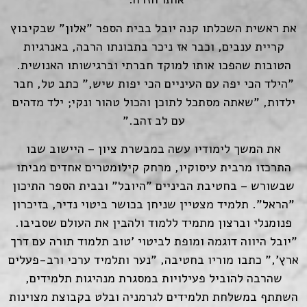
את ראשית השכלתו קנה יובל בבית הספר "אלון" שבקיבוץ
קריית ענבים, וכבר אז ניכר בתבונתו הרבה, באנרגיות
הטובות שהפכו אותו למוקד חברתי וברגישותו האנושית.
"הילד הכי יפה עם העיניים הכי יפות שיש," כתב טל, חבר
ילדות, "שאתה מסתכל לתוכן והכול טהור ונקי; ילד מדהים
עם לב זהב."
את המשך לימודיו עשה במבשרת ציון – היישוב שבו
התרכזו מרבית עיסוקיו, מרחק קילומטרים אחדים מביתו
שבשורש – בחטיבת הביניים "היובל" ובבית הספר התיכון
"הראל". תלמיד מצטיין שניחן בכושר ביטוי נדיר, בזיכרון
פנומנלי וברצון מתמיד ללמוד ולהבין את העולם שסביבו.
"יובל היווה דוגמה ומופת לביטוי 'טוב תלמוד תורה עם דרך
ארץ'," כתבו מוריו בחטיבה, "נער ותלמיד ערכי ורב-פעלים
שהרבה להוביל פעילויות במסגרת מנהיגות תלמידים,
השתתף במשלחת תלמידים לגרמניה ובלט בקבוצת מצוינות