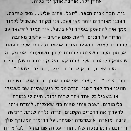
אחיין יקר, אוהבת אותך עד כלות."
ניר, חבר מבית הספר: "יובל, אהוב שלי, … מאז שעזבת,
הפכנו מאוחדים יותר מאי פעם. אני מקווה שנשכיל ללמוד
ממך איך להתעסק בעיקר ולא בטפל, איך תמיד להישאר עם
החיוך על הפנים, לדעת שאם עושים – עושים מאהבה,
להתחבר לאנשים מעצם היותם אנשים ולהיכנס אליהם עמוק
אל תוך הלב. השארת בי חותם כל כך משמעותי ואני מקווה
שהספקת להעביר אליי אחוז קטן מאבק הכוכבים שלך. היית
האור שלנו, הדבק שמחבר בינינו, ותמיד תישאר."
כתב עדי: "יובל, אחי, אני אוהב אותך. כמה אושר ושמחה
חווינו אחד לצד השני. תודה על כל רגע שהיית שם בשבילי
או בשביל כל אחד אחר שהיה זקוק. היית לי כמורה
בלימודים, ישבת איתי שעות כדי שאצליח. לימדת אותי
להעריך את הדברים הקטנים. תודה על זה שנתת הרגשה
טובה, מוארת, אופטימית ושמחה. על ההומור המטורף שלך
והחוכמה המהפנטת שלך. תודה על זה שגרמת לי ולכל אורח