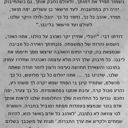
נשמור תמיד את דמותך, ולעולם נחבק אותך, גם כשהחיבוק
יהיה רק במחשבות. לעד תישאר בן עשרים, יפה תואר,
תמיר, אהוב כל כך, וחסר כל כך. יובל-לולו היקר שלנו,
לעולם ועד תישאר בליבנו."
דודתו דבי: "יובלי, אחיין יקר ואהוב על כולנו, אתה האור,
השמש והרוח של המשפחה. נוכחותך האירה כל סביבה
שנמצאת בה; קרני החום והאהבה שיצאו ממך חיממו את
ליבנו. כל חיבוק שלך היה מלא עוצמה ואנרגיה שחדרו עמוק
בתוכנו והשאירו תחושה נעימה ורצון לומר תודה שאתה
שלנו, שזכינו בך. … אתה יהלום כל כך מלוטש, כל כך
מושלם, שתמיד קינן בי הפחד שמא יקרה לך משהו רע,
והרע מכול קרה. עזבת אותנו בפתאומיות. כל כך צעיר, יפה
וחכם. נגדעו כל החלומות שלך והחלומות שלנו לראות אותך
אדם בוגר שנמצא בעמדות מפתח ומוביל בחברה. השארת
לנו צוואה לא כתובה, 'לאהוב כל אדם באשר הוא, להיות
שמחים ולקדש את ערך החברות.' תנוח על משכבך בשלום