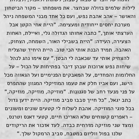
לילות שלמים בזולה שבחצר. את משפחתו – מקור הביטחון
והאושר – אהב אהבת נפש, ועם כל אחד מבני המשפחה ניהל
מערכת יחסים ייחודית ומעצימה. "היית אחי הקטן אבל
הערצתי אותך," כתבה אחותו הגדולה גלי, ואיילת, האחות
הצעירה, העידה: "היית בשבילי האור, השמחה, הצחוק,
האהבה. תמיד הבנת אותי הכי טוב. היית היחיד שהצליח
להצחיק אותי עד שכאבה לי הבטן." עם אימו נהג לנהל
שיחות נפש ארוכות שבהן דיבר בפתיחות על הכול – על
החלומות והפחדים, על המאבקים הפנימיים ועל הגאווה מכל
הישג, ועם אביו חלק את טעמו המוזיקלי המגוון שהתפרס
על פני מנעד רחב של סגנונות. "מוזיקה, מוזיקה, מוזיקה,"
כתב יגאל, "כל חייך סבבו סביב מוזיקה. היית ידען גדול
בכל סוגי המוזיקה. אהבת לשלוח לי קטעים שונים ומשונים
– ראפרים קשוחים שלא האריכו חיים, קטעי דאנס וטרנס,
ומצד שני מוזיקה מזרחית כבדה. לעד אזכור את הריקודים
שלנו בפול ווליום במטבח, סביב הרמקול שלך."