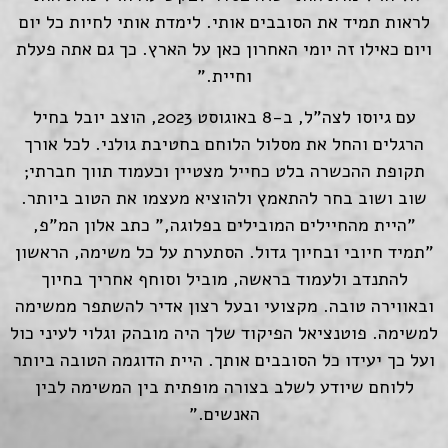
לראות תמיד את הסובבים אותי. לימדת אותי לחיות כל יום
ויום כאילו זה יומי האחרון כאן על הארץ. כך גם אתה פעלת
וחיית."
עם גיוסו לצה"ל, ב-8 באוגוסט 2023, הוצב יובל בחיל
הרגלים והחל את מסלול הלוחם בחטיבת גולני. לכל אורך
תקופת ההכשרה בלט כחייל מצטיין וכעמוד תווך חברתי;
שוב ושוב בחר להתאמץ ולהוציא מעצמו את הטוב ביותר.
"היית מהחיילים המובילים בפלוגה," כתב אלון המ"פ,
"תמיד חיובי ובחיוך גדול. הסתערת על כל משימה, הראשון
להתנדב ולעמוד בראשה, מוביל וסוחף אחריך בחיוך
ובאווירה טובה. מקצועי ובעל רצון אדיר להשתפר ממשימה
למשימה. פוטנציאל הפיקוד שלך היה מובהק וגלוי לעיני כול
ועל כך יעידו כל הסובבים אותך. היית הדוגמה הטובה ביותר
ללוחם שיודע לשלב בצורה מופתית בין המשימה לבין
האנשים."