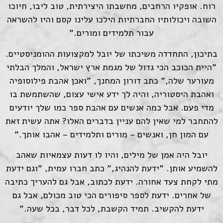
רוח. אופקיו הרחבים, מחשבתו היצירתית, טוב ליבו, חיוכו
השובה ויכולותיו החברתיות הילכו עלינו קסם והיו להשראה
עבור תלמידים ומורים."
בתיכון, התחדדה משיכתו של יובל למקצועות ההומניסטיים.
"היית הכוכב הכי גדול של מגמת ארץ ישראל, והמלך הבלתי
מעורער שלה," כתב דורון המחנך, "ואכן אהבת פילוסופיה
ואהבת היסטוריה, והיה לך ידע אישי עצום, שהשתמשת בו
מדי פעם. אבל כמה אנשים עם אהבת ספר כמו שלך יודעים
להתחבר למי שאין להם עניין בדברים האלו? אתה עשית זאת
עם המון חן, ואנשים – מורים ותלמידים – אהבו אותך."
יובל היה אמן של מילים, והיו לו דעות עצמאיות שאהב
להשמיע אותן. "ידעת להנהיג," כתב חברו עמית, "וגם ידעת
מתי לקחת צעד אחורה. ידעת לכתוב, אבל גם להעריך כתיבה
של אחרים. ידעת לספר סיפורים הכי טוב מכולם, אבל גם
ידעת להקשיב. תמיד הקשבת, לכל דבר, בכל שעה."