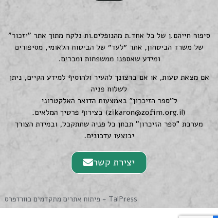
סיפור חייהם.ן של כל אחד.ת מהנופלים.ות נלקח מתוך אתר "יזכור"
של משרד הביטחון, אתר ״לעד״ של הביטוח הלאומי, מסיפורים
ומידע שאספנו ממשפחות ומכרים.
אם מצאת טעות, או אם ברצונך להעיר ולהוסיף למידע הקיים, ניתן
לשלוח פניה
ל"ספר הזיכרון" באמצעות הדואר האלקטרוני
(
zikaron@zofim.org.il
) בצירוף פרטיך המלאים.
מערכת "ספר הזיכרון" תבחן כל פניה שתתקבל, ובמידת הצורך
יבוצעו עדכונים.
יצירת קשר
TalPress - פיתוח אתרים מתקדמים בוורדפרס