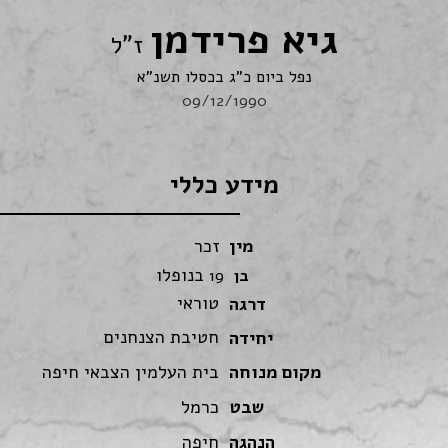
גיא פרידמן
ז"ל
נפל ביום כ"ג בכסלו תשנ"א
09/12/1990
מידע כללי
מין
זכר
בנופלו
בן
19
טוראי
דרגה
חטיבת הצנחנים
יחידה
מקום מנוחה
בית העלמין הצבאי חיפה
שבט
כרמל
הנהגה
חיפה