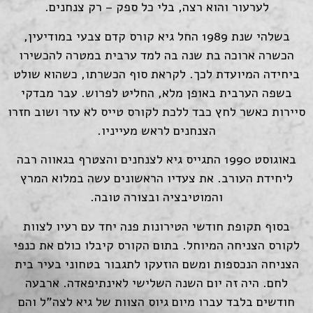
לערעור והוא רצה, בלי כל ספק – רק צנחנים.
בשלהי שנת 1989 החל גיא קורס קדם צבעי במודיעין,
הכשרה ארוכה בת שנה בה למד ערבית במטרה להכשירו
ביחידה המיועדת לכך. לקראת סוף הכשרתו, כשהוא שולט
בשפה הערבית באופן מלא, החליט לפרוש. עבר מבדקי
סיירות כאשר לחץ כבד ללכת לקורס טייס לא עזר ושוב חזרו
הצנחנים לראש מעייניו.
באוגוסט 1990 התגייס גיא לצנחנים והצטרף בגאווה רבה
ליחידת העורב. את צעדיו הראשונים עשה במלוא המרץ
והמוטיבציה ובצורה טובה.
בסוף תקופת חודשי הטירונות פנה יחד עם רעיו לצוות
לקורס הצניחה המיוחל. בתום הקורס קיבלו כולם את כנפי
הצניחה הנכספות ומשם הוזעקו לתגבור בטחוני בעיר בית
לחם. היה זה יום השנה השלישי לאינתיפאדה. ארבעה
חודשים בלבד עברו מיום גיוס הצוות של גיא לצה"ל והם