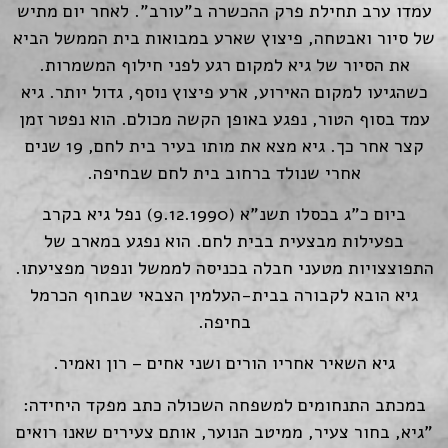
עמדו ערב תחילת פרק ההכשרה ב"עורב". לאחר יום מתיש
של סיור ואבטחה, פיצוץ שארע במבואות בית הממשל הביא
את הסיור של גיא למקום רגע לפני חילוף המשמרות.
כשהגיעו למקום האירוע, ארע פיצוץ נוסף, גדול יותר. גיא
עמד בסוף הטור, נפגע באופן הקשה מכולם. הוא נפטר זמן
קצר אחר כך. גיא מצא את מותו בעיר בית לחם, 19 שנים
אחרי שנולד ברחוב בית לחם שבחיפה.
ביום כ"ג בכסלו תשנ"א (9.12.1990) נפל גיא בקרב
בפעילות מבצעית בבית לחם. הוא נפגע במארב של
התפוצצויות מטעני חבלה בכניסה לממשל ונפטר מפציעתו.
גיא הובא לקבורה בבית-העלמין הצבאי שבחוף הכרמל
בחיפה.
גיא השאיר אחריו הורים ושני אחים – רון ואמיר.
במכתב התנחומים למשפחה השכולה כתב מפקד היחידה:
"גיא, בחור צעיר, ממיטב הנוער, אותם צעירים שאנו רואים