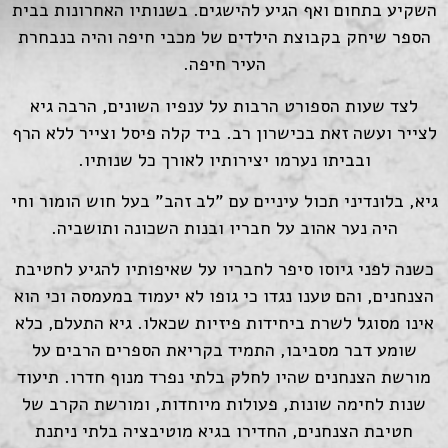
השקיע בתחום ואף הגיע להישגים. בשנותיו האחרונות בבית
הספר שיחק בקבוצת הילדים של מכבי חיפה והיה בנבחרת
העיר חיפה.
לצד שעות הספורט הרבות על ענפיו השונים, הרבה גיא
לצייר ועשה זאת בכישרון רב. ביד קלה פיסל וצייר ללא הרף
ובביתו נערמו יצירותיו לאורך כל שנותיו.
גיא, בלונדיני תכול עיניים עם "לב זהב" בעל חוש הומור וחי
היה נער אהוב על חבריו ובנות השכונה ותושביה.
כשנה לפני גיוסו סיפר לחבריו על שאיפותיו להגיע לחטיבת
הצנחנים, והם טענו נגדו כי גופו לא יעמוד במעמסה וכי הוא
אינו מסוגל לשרת ביחידות פיזיות שכאלו. גיא התעלם, כלא
שומע דבר מסביבו, התמיד בקריאת הספרים הרבים על
מורשת הצנחנים שהיו לחלק בלתי נפרד מנוף חדרו. תיעוד
שנות לחימה שונות, פעולות מיוחדות, ומורשת הקרב של
חטיבת הצנחנים, החדירו בגיא מוטיבציה בלתי ניתנת