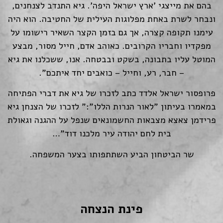
בהם את מייצגי 'ארץ ישראל היפה'. גיא התנדב לצנחנים,
ונבחר לשרת באחת מפלוגות העילית של החטיבה. הוא היה
עימנו תקופה קצרה, אך גם בזמן הקצר השאיר רישומו על
מפקדיו וחבריו הקרובים. כאוהב אדם, חייל מסור, מבצע
המוטל עליו בתבונה, בשקט ובבטחה. אנו, ששכלנו את גיא
– חבר, רע, וחייל – כואבים יחד איתכם".
פרופסור ישראל אלדד כתב לזכרו של גיא את דברי הפתיחה
במאמרו בעיתון "לאור הנרות הללו":" לזכרו של הצנחן גיא
פרידמן צאצא מצבאות החשמונאים שנפל על ההגנה וגאולת
בית לחם יהודה עיר מלכנו דוד"…
שר הביטחון הביע השתתפותו בצער המשפחה.
פינת הנצחה