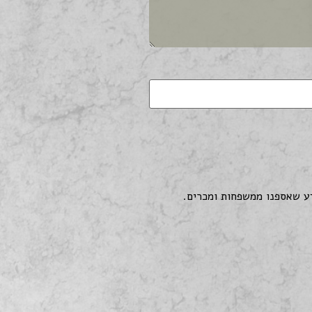
דע שאספנו ממשפחות ומכרים.