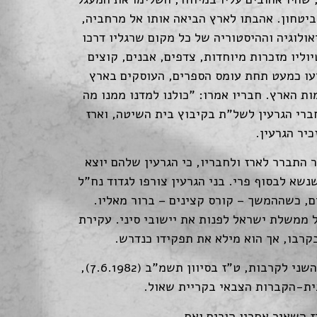
יטחון. אהבתו לארץ הביאה אותו אל מרחביה,
אולוגיה וההיסטוריה של כל מקום שרגליו דרכו
וליו מזכרות מיוחדות, צדפים, אבנים, קוצים
כרעו כמעט תחת עומס הספרים, העוסקים בארץ
ות הארץ. חבריו אמרו: "כולנו למדנו ממנו מה
ברי הגרעין לשל"ת בקיבוץ בית השיטה, וארז
יר הגרעין.
, וכמובן – לנח"ל. כאשר התברר לארז ולחבריו, כי הגרעין שלהם יוצא
שא לבסוף פרי. בני הגרעין צורפו לגדוד נח"ל
ם, כשההמשך – קורס קצינים – ברור מאליו.
 ממשלת ישראל לפנות את יישובי סיני. עקירת
בקרבו, אך הוא מילא את תפקידו כנדרש.
בפרוץ מלחמת שלום הגליל, יצאו ארז וחבריו למערכה. ביום השני לקרבות, ט"ז בסיוון תשמ"ב (7.6.1982),
בית-הקברות הצבאי בקריית שאול.
ז השאיר אחריו הורים ואח.