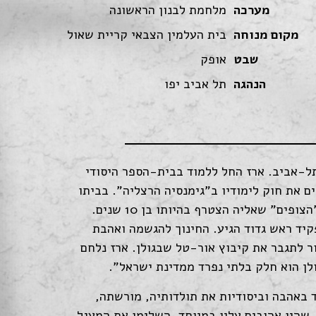
מערכה
מלחמת לבנון הראשונה
מקום מנוחה
בית העלמין הצבאי קריית שאול
שבט
אופק
הנהגה
תל אביב יפו
 וזאב, נולד ביום י"ז בסיוון תשכ"ב (18.6.1962) בתל-אביב. ארז החל ללמוד בבית-הספר היסודי
 את חוק לימודיו ב"גימנסיה הרצליה". בביתו
ספג ארז ערכים לאומיים וחברתיים והשלים אותם בתנועת "הצופים" שאליה הצטרף בהיותו בן 10 שנים.
קיד ראש גדוד הגיע. החינוך להגשמה ואהבת
ר לתגבר את קיבוץ אור-טל שבגולן. ארז נלחם
לן הוא חלק בלתי נפרד ממדינת ישראל".
 באהבה וביסודיות את תולדותיה, מורשתה,
 שהיו אהובים עליו במיוחד, השלימו את המעגל