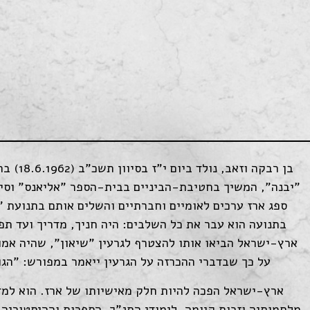
בן רבקה
"יבנה", המשיך בחטיבת-הביניים בבית-הספר "אליאנס" וסיים
בתנועה הוא עבר את כל השלבים: היה חניך, מדריך ועד תפ
ארץ-ישראל הביאו אותו להצטרף לגרעין "שיאון", שהיה אמו
על כך שבדברי ההכרזה על הגרעין ייאמר במפורש: "הגו
ארץ-ישראל הפכה להיות חלק מאישיותו של ארז. הוא למד
מלחמותיה וזכות קיומה. לימודי התנ"ך, הספרות וההיסטוריה,