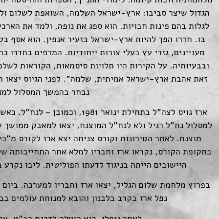
הגדול שיצר סביבו: ארץ-ישראל השלמה, השואפת לשלום ולב
לגלות בהם פינות חבויות. הוא ספג את נופה, ולמד את הארכי
בו. חדרו הפך להיות ארץ-ישראל בזעיר אנפין. הוא אסף בטי
מעניינים, גזרי עץ בעלי צורות ייחודיות. המדפים בחדרו 
ובבעיותיה. על הקירות היו תלויות סיסמאות, הקוראות לשלמ
זאת אהבת ארץ-ישראל אמיתית, שלמה". לפני הגיוס יצאו ח
נבחר בהמשך המסלול למזכ
ארז גויס לצה"ל בתחילת ינואר 1981
למסלול נח"ל רגיל ולא לנח"ל המוצנח, יצאו למאבק ממושך שנ
מוצנח. לאחר הטירונות וקורס צניחה יצא ארז לקורס מ"כי
בתקופת הקורס, נקראו ארז וחבריו למלא אחר התחייבותה של
היישובים הייתה בניגוד לדעתו הפוליטית. ליבו נקרע 
נפל ארז בקרב בלבנון והובא למנוחת עולמים ב
לאחר נופלו, הוא הועלה לדרגת רב"ט. אר