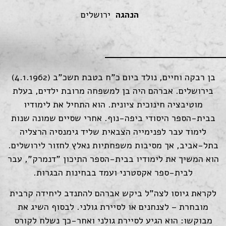
הנהגה
ירושלים
בן רבקה וחיים, נולד ביום כ"ח בטבת תשכ"ב (4.1.1962)
בירושלים. אברהם היה בן למשפחה מרובת ילדים, בעלת
מוטיבציה חינוכית ציונית. הוא התחיל את לימודיו
בבית-הספר היסודי ביפה-נוף. אחרי שסיים שמונה שנות
לימוד עבר לפנימייה הצבאית שליד גימנסיה הרצליה
בתל-אביב, אך מסיבות משפחתיות נאלץ לחזור לירושלים.
הוא המשיך את לימודיו בבית-הספר התיכון "דנמרק", עבר
לבית-ספר אקסטרני ועמד בבחינות הבגרות.
לקראת גיוסו לצה"ל ביקש אברהם להתנדב ליחידה קרבית
מובחרת – לצנחנים או לסיירת גולני. לבסוף השיג את
מבוקשו: הוא הגיע לסיירת גולני ואחר-כך נשלח לקורס