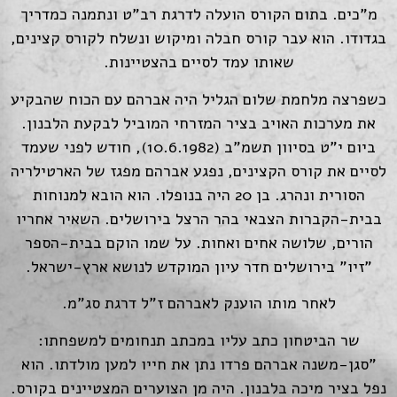
מ"כים. בתום הקורס הועלה לדרגת רב"ט ונתמנה כמדריך
בגדודו. הוא עבר קורס חבלה ומיקוש ונשלח לקורס קצינים,
שאותו עמד לסיים בהצטיינות.
כשפרצה מלחמת שלום הגליל היה אברהם עם הכוח שהבקיע
את מערכות האויב בציר המזרחי המוביל לבקעת הלבנון.
ביום י"ט בסיוון תשמ"ב (10.6.1982), חודש לפני שעמד
לסיים את קורס הקצינים, נפגע אברהם מפגז של הארטילריה
הסורית ונהרג. בן 20 היה בנופלו. הוא הובא למנוחות
בבית-הקברות הצבאי בהר הרצל בירושלים. השאיר אחריו
הורים, שלושה אחים ואחות. על שמו הוקם בבית-הספר
"זיו" בירושלים חדר עיון המוקדש לנושא ארץ-ישראל.
לאחר מותו הוענק לאברהם ז"ל דרגת סג"מ.
שר הביטחון כתב עליו במכתב תנחומים למשפחתו:
"סגן-משנה אברהם פרדו נתן את חייו למען מולדתו. הוא
נפל בציר מיכה בלבנון. היה מן הצוערים המצטיינים בקורס.