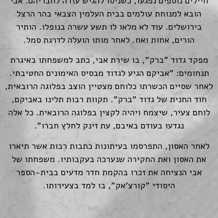
חיילים נוספים נפגעו, כשניסו להגיש עזרה לחבריהם. אבי
הובא למנוחת עולמים בבית העלמין הצבאי בהר הרצל
בירושלים. עוד לא מלאו לו תשע עשרה בנופלו. הותיר
הורים, אחות ואח. לאחר מותו הועלה לדרגת סמל.
מפקד גדוד "ברק", בו שירת אבי, כתב למשפחתו באיגרת
תנחומים: "אביקם הגיע לגדוד מבסיס האימונים החטיבתי.
לאחר שסיים הכשרתו כלוחם מצטיין הוצב בפלוגה הרובאית,
חוד החנית של גדוד "ברק". תקוות רבות תלינו באביקם,
לוחם צעיר, שיצמח ויהיה לקצין בפלוגה הרובאית. כל אלה
נגדעו בעודם באיבם, עת זינק לחלץ חברו".
לאחר האסון, התפרסמו בעיתונות כתבות רבות אשר תיארו
את האסון ואת החקירה שנערכה בעקבותיו. משפחתו של
אבי הנציחה את זכרו בהקמת חדר מדעים בבית-הספר
היסודי "קורצ'אק", בו למד בצעירותו.