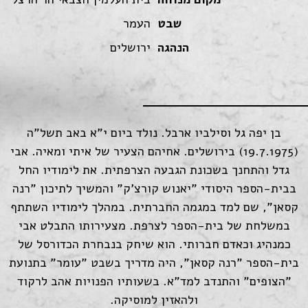
שבט
העמר
הנהגה
ירושלים
בן יפה גל וסילביו ארבל. נולד ביום י"א באב תשל"ה
(19.7.1975) בירושלים. אחיהם הצעיר של איתי ומאיה. אבי
גדל והתחנך בשכונת הגבעה הצרפתית. את לימודיו החל
בבית-הספר היסודי "יאנוש קורצ'ק" והמשיך לתיכון "רנה
קסאן", שם למד במגמה החברתית. במהלך לימודיו השתתף
במשלחת של בית-הספר לצרפת. מצעירותו התבלט אבי
כמנהיג וכאדם חברותי. הוא שיחק בנבחרת הכדורסל של
בית-הספר "רנה קסאן", היה מדריך בשבט "עומר" בתנועת
"הצופים" והתנדב למד"א. בשעותיו הפנויות אהב לרקוד
ולהאזין למוסיקה.