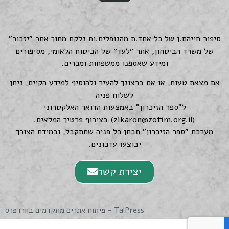
סיפור חייהם.ן של כל אחד.ת מהנופלים.ות נלקח מתוך אתר "יזכור"
של משרד הביטחון, אתר ״לעד״ של הביטוח הלאומי, מסיפורים
ומידע שאספנו ממשפחות ומכרים.
אם מצאת טעות, או אם ברצונך להעיר ולהוסיף למידע הקיים, ניתן
לשלוח פניה
ל"ספר הזיכרון" באמצעות הדואר האלקטרוני
(
zikaron@zofim.org.il
) בצירוף פרטיך המלאים.
מערכת "ספר הזיכרון" תבחן כל פניה שתתקבל, ובמידת הצורך
יבוצעו עדכונים.
יצירת קשר
TalPress - פיתוח אתרים מתקדמים בוורדפרס