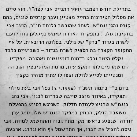
בתחילת חודש דצמבר 1993 התגייס אבי לצה"ל. הוא סיים
את מסלול הטירונות כחייל מצטיין ועבר קורסים שונים, בהם
קורס נהגי נגמ"ש. לאחר שהוכשר כלוחם חי"ר, הוצב אבי
בחטיבת גולני. בתפקידו האחרון שימש כמקלען גדודי ועבר
לשרת בגדוד "ברק" של גולני, בפלוגה הרובאית. על אף
התקופה הקצרה בה הספיק לשרת בגדוד – כשבועיים בלבד
– נקלט היטב ובלט כדמות דומיננטית ואהובה. מפקדיו
התרשמו מיכולתו המקצועית, מרמת המוטיבציה הגבוהה
ומנטייתו לסייע לזולת וצפו לו עתיד מזהיר כקצין.
ביום כ"ד בתמוז תשנ"ד (3.7.1994) נפל אבי בעת מילוי
תפקידו, באיזור מוצב טייבה שבדרום לבנון. אבי נהג
בנגמ"ש שהגיע לעמדת תדלוק. כשניגש לסייע בהפעלת
משאבת הדלק, הבחין במפקד הנגמ"ש שלו, סמל ערן
חודדה, שנפגע בראשו מקו מתח גבוה והתחשמל למוות. אבי
ניסה להציל את חברו, אך התחשמל אף הוא ונהרג. ארבעה