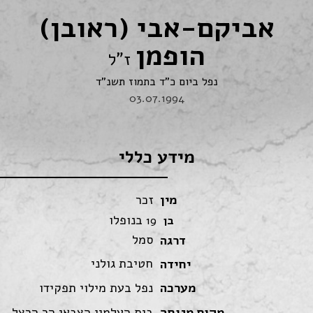
אביקם-אבי (ראובן)
הופמן
ז"ל
נפל ביום כ"ד בתמוז תשנ"ד
03.07.1994
מידע כללי
מין
זכר
בנופלו
בן
19
סמל
דרגה
חטיבת גולני
יחידה
מערכה
נפל בעת מילוי תפקידו
מקום מנוחה
בית העלמין הצבאי הר הרצל