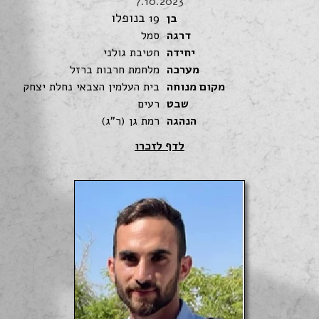
7.10.2023
בנופלו
בן
19
דרגה
סמל
יחידה
חטיבת גולני
מערכה
מלחמת חרבות ברזל
מקום מנוחה
בית העלמין הצבאי נחלת יצחק
שבט
רעים
הנהגה
רמת גן (ר"ג)
לדף לזכרו