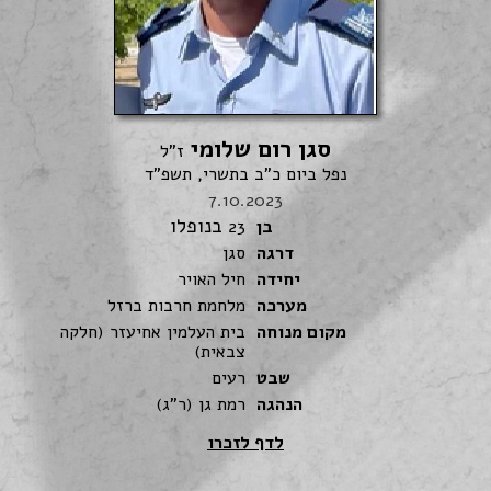
סגן רום שלומי
ז"ל
נפל ביום כ"ב בתשרי, תשפ"ד
7.10.2023
בנופלו
בן
23
דרגה
סגן
יחידה
חיל האויר
מערכה
מלחמת חרבות ברזל
מקום מנוחה
בית העלמין אחיעזר (חלקה
צבאית)
שבט
רעים
הנהגה
רמת גן (ר"ג)
לדף לזכרו