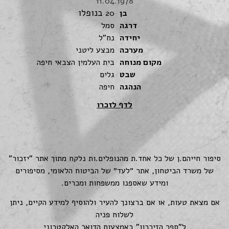
11.04.1978
בנופלו
בן
20
דרגה
סמל
יחידה
נח"ל
מערכה
מבצע ליטני
מקום מנוחה
בית העלמין הצבאי חיפה
שבט
גלים
הנהגה
חיפה
לדף לזכרו
סיפור חייהם.ן של כל אחד.ת מהנופלים.ות נלקח מתוך אתר "יזכור"
של משרד הביטחון, אתר ״לעד״ של הביטוח הלאומי, מסיפורים
ומידע שאספנו ממשפחות ומכרים.
אם מצאת טעות, או אם ברצונך להעיר ולהוסיף למידע הקיים, ניתן
לשלוח פניה
ל"ספר הזיכרון" באמצעות הדואר האלקטרוני