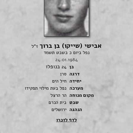
אבישי (שייקו) בן ברוך
ז"ל
נפל ביום כ בשבט תשמד
24.01.1984
בנופלו
בן
24
דרגה
סרן
יחידה
חיל הים
מערכה
נפל בעת מילוי תפקידו
מקום מנוחה
הר הרצל
שבט
בית הכרם
הנהגה
ירושלים
לדף לזכרו