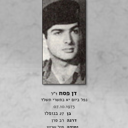
דן פסח
ז"ל
נפל ביום יא בתשרי תשלד
07.10.1973
בנופלו
בן
27
דרגה
רב סרן
יחידה
חיל שריון