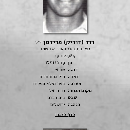
דוד (דודיק) פרידמן
ז"ל
נפל ביום טז באדר א תשמד
19.02.984
בנופלו
בן
19
דרגה
טוראי
יחידה
חיל התותחנים
מערכה
בעת מילוי תפקידו
מקום מנוחה
הר הרצל
שבט
בית הכרם
הנהגה
ירושלים
לדף לזכרו