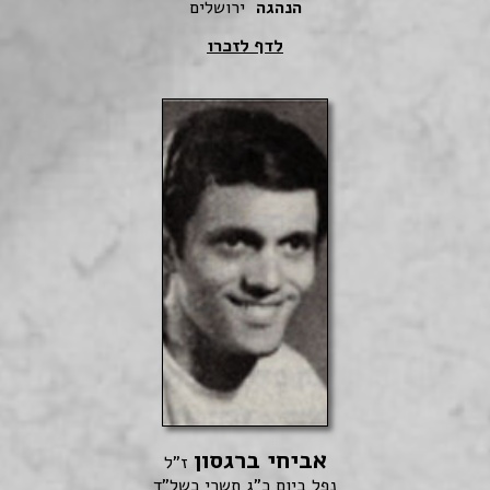
הנהגה
ירושלים
לדף לזכרו
אביחי ברגסון
ז"ל
נפל ביום כ"ג תשרי כשל"ד