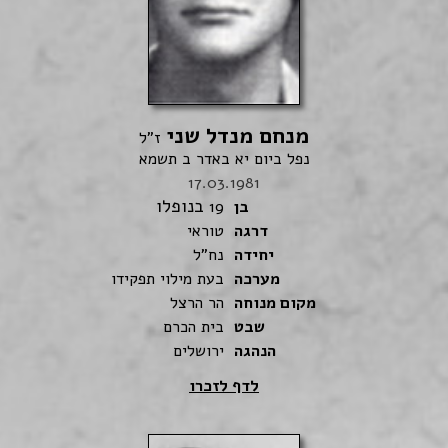
מנחם מנדל שני
ז"ל
נפל ביום יא באדר ב תשמא
17.03.1981
בנופלו
בן
19
דרגה
טוראי
יחידה
נח"ל
מערכה
בעת מילוי תפקידו
מקום מנוחה
הר הרצל
שבט
בית הכרם
הנהגה
ירושלים
לדף לזכרו