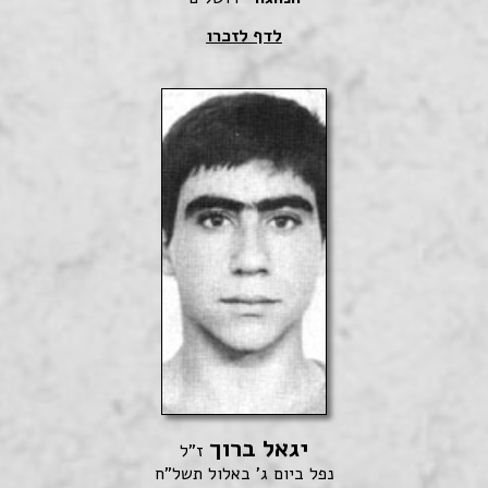
לדף לזכרו
יגאל ברוך
ז"ל
נפל ביום ג' באלול תשל"ח