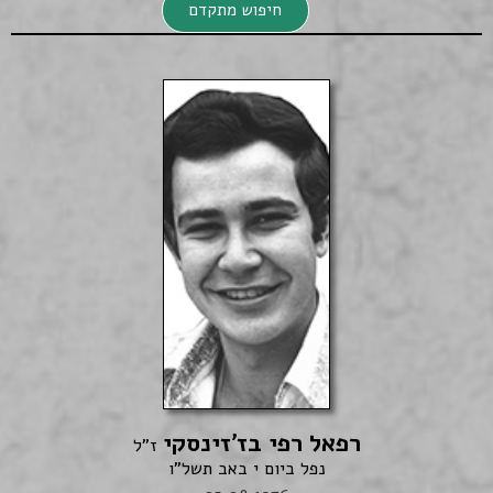
חיפוש מתקדם
חיפוש מתקדם
רפאל רפי בז'זינסקי
חיפוש
ז"ל
נפל ביום י באב תשל"ו